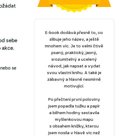
požádat
E-book dodává přesně to, co
slibuje jeho název, a ještě
 od sebe
mnohem víc. Je to velmi čtivě
 akce.
psaný, praktický, jasný,
srozumitelný a ucelený
návod, jak napsat a vydat
 nebo se
svou vlastní knihu. A také je
zábavný a hlavně nesmírně
motivující.
Po přečtení první poloviny
jsem popadla tužku a papír
a během hodiny sestavila
myšlenkovou mapu
s obsahem knížky, kterou
jsem nosila v hlavě víc než