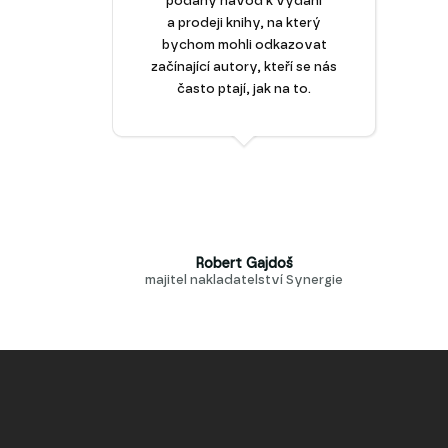
podaný návod k vydání
a prodeji knihy, na který
bychom mohli odkazovat
začínající autory, kteří se nás
často ptají, jak na to.
Robert Gajdoš
majitel nakladatelství Synergie