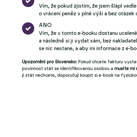
Vím, že pokud zjistím, že jsem šlápl vedl
o vrácení peněz v plné výši a bez otázek
ANO
Vím, že v tomto e-booku dostanu ucelené a
a následně si ji vydat sám, bez nakladate
se nic nestane, a aby mi informace z e-b
Upozornění pro Slovensko:
Pokud chcete fakturu vystav
povinnost stát se identifikovanou osobou a
musíte mi
jí stát nechcete, doporučuji koupit si e-book na fyzic