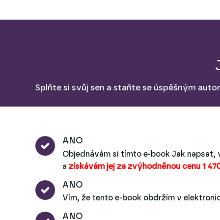
Splňte si svůj sen a staňte se úspěšným auto
ANO
Objednávám si tímto e-book Jak napsat, 
a
získávám jej za zvýhodněnou cenu 1 47
ANO
Vím, že tento e-book obdržím v elektroni
ANO