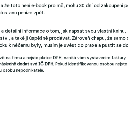
e a že toto není e-book pro mě, mohu 30 dní od zakoupení 
 dostanu peníze zpět.
 detailní informace o tom, jak napsat svou vlastní knihu,
lství, a také ji úspěšně prodávat. Zároveň chápu, že samo
ooku k něčemu byly, musím je uvést do praxe a pustit se do
it na firmu a nejste plátce DPH, vzniká vám vystavením faktury
 následně dodat své IČ DPH
. Pokud identifikovanou osobou nejste
kou osobu nepodnikatele.