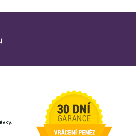
u
návky.