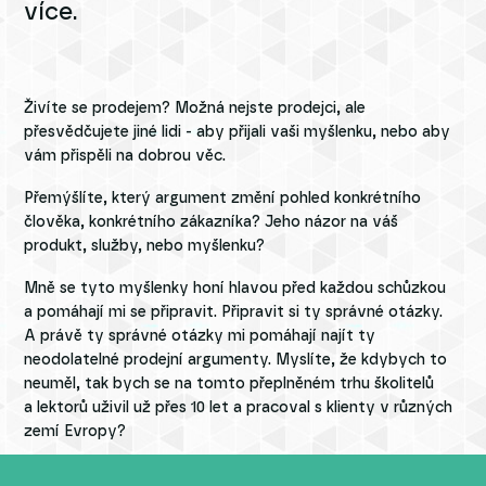
více.
Živíte se prodejem? Možná nejste prodejci, ale
přesvědčujete jiné lidi - aby přijali vaši myšlenku, nebo aby
vám přispěli na dobrou věc.
Přemýšlíte, který argument změní pohled konkrétního
člověka, konkrétního zákazníka? Jeho názor na váš
produkt, služby, nebo myšlenku?
Mně se tyto myšlenky honí hlavou před každou schůzkou
a pomáhají mi se připravit. Připravit si ty správné otázky.
A právě ty správné otázky mi pomáhají najít ty
neodolatelné prodejní argumenty. Myslíte, že kdybych to
neuměl, tak bych se na tomto přeplněném trhu školitelů
a lektorů uživil už přes 10 let a pracoval s klienty v různých
zemí Evropy?