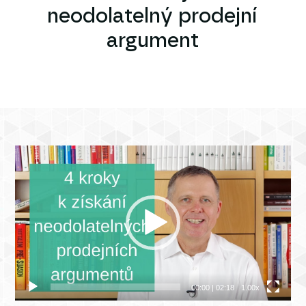
neodolatelný prodejní
argument
Video
přehrávač
00:00
|
02:18
1.00x