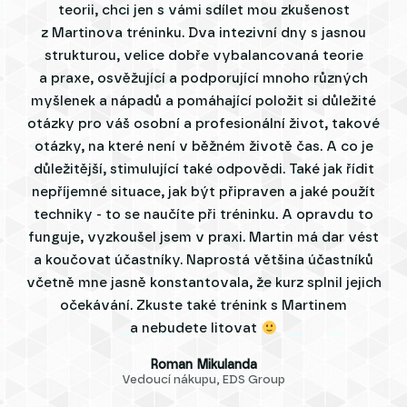
teorii, chci jen s vámi sdílet mou zkušenost
z Martinova tréninku. Dva intezivní dny s jasnou
strukturou, velice dobře vybalancovaná teorie
a praxe, osvěžující a podporující mnoho různých
myšlenek a nápadů a pomáhající položit si důležité
otázky pro váš osobní a profesionální život, takové
otázky, na které není v běžném životě čas. A co je
důležitější, stimulující také odpovědi. Také jak řídit
nepříjemné situace, jak být připraven a jaké použít
techniky - to se naučíte při tréninku. A opravdu to
funguje, vyzkoušel jsem v praxi. Martin má dar vést
a koučovat účastníky. Naprostá většina účastníků
včetně mne jasně konstantovala, že kurz splnil jejich
očekávání. Zkuste také trénink s Martinem
a nebudete litovat
Roman Mikulanda
Vedoucí nákupu, EDS Group