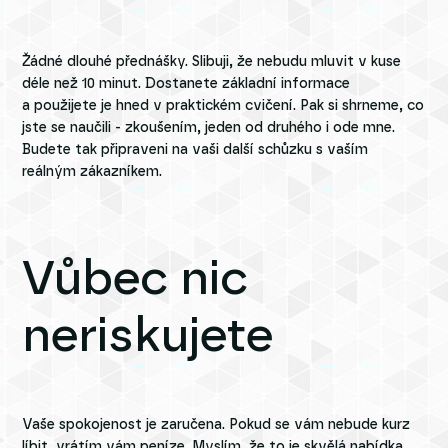
Žádné dlouhé přednášky. Slibuji, že nebudu mluvit v kuse
déle než 10 minut. Dostanete základní informace
a použijete je hned v praktickém cvičení. Pak si shrneme, co
jste se naučili - zkoušením, jeden od druhého i ode mne.
Budete tak připraveni na vaši další schůzku s vaším
reálným zákazníkem.
Vůbec nic
neriskujete
Vaše spokojenost je zaručena. Pokud se vám nebude kurz
líbit, vrátím vám peníze. Myslím, že to je skvělá nabídka.