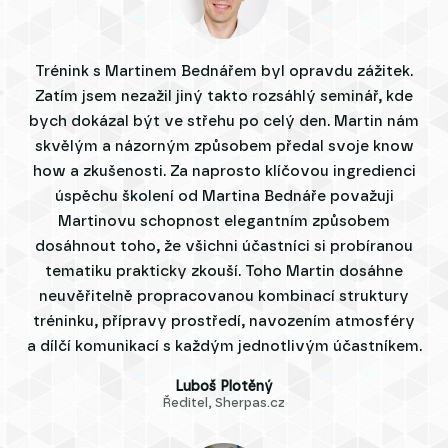
Trénink s Martinem Bednářem byl opravdu zážitek.
Zatím jsem nezažil jiný takto rozsáhlý seminář, kde
bych dokázal být ve střehu po celý den. Martin nám
skvělým a názorným způsobem předal svoje know
how a zkušenosti. Za naprosto klíčovou ingredienci
úspěchu školení od Martina Bednáře považuji
Martinovu schopnost elegantním způsobem
dosáhnout toho, že všichni účastníci si probíranou
tematiku prakticky zkouší. Toho Martin dosáhne
neuvěřitelně propracovanou kombinací struktury
tréninku, přípravy prostředí, navozením atmosféry
a dílčí komunikací s každým jednotlivým účastníkem.
Luboš Plotěný
Ředitel, Sherpas.cz