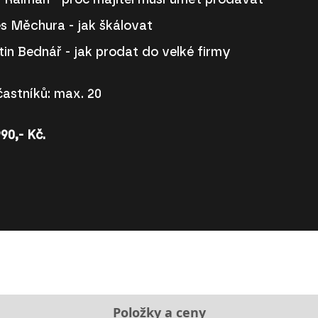
 Raiman - proč majitel musí umět prodávat
s Měchura - jak škálovat
in Bednář - jak prodat do velké firmy
astníků: max. 20
90,- Kč.
Položky a ceny