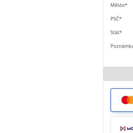
Město*
PSČ*
Stát*
Poznámk