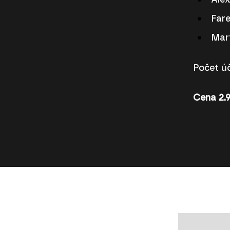
Alex
Fare
Mart
Počet úč
Cena 2.9