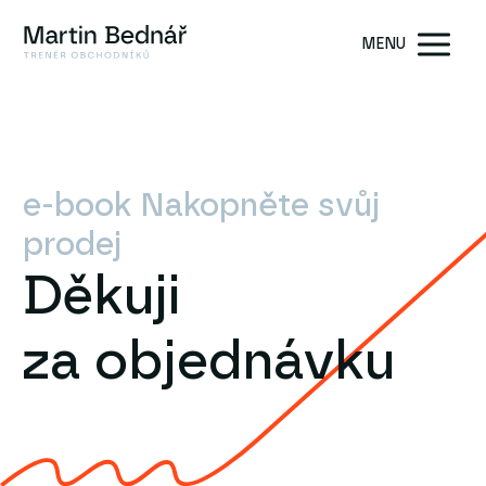
MENU
e-book Nakopněte svůj
prodej
Děkuji
za objednávku