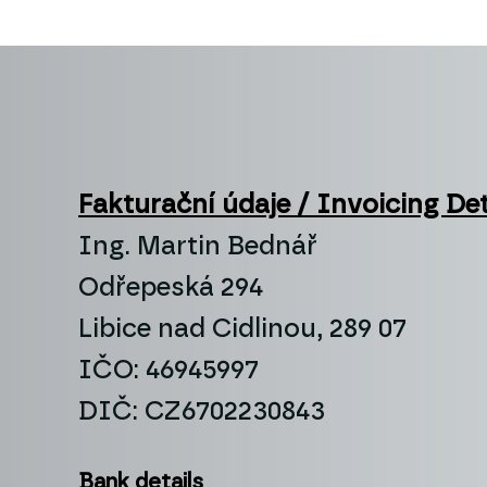
Fakturační údaje / Invoicing Det
Ing. Martin Bednář
Odřepeská 294
Libice nad Cidlinou, 289 07
IČO: 46945997
DIČ: CZ6702230843
Bank details