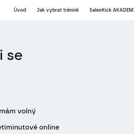
Úvod
Jak vybrat trénink
SalesKick AKADEM
i se
y mám volný
timinutové online