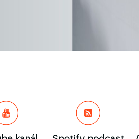
be kanál
Spotify podcast