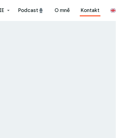
IE
Podcast
O mně
Kontakt