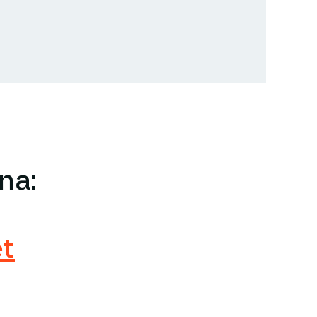
na:
t