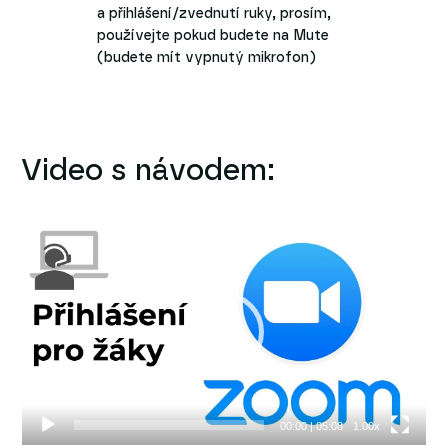
a přihlášení/zvednutí ruky, prosím,
používejte pokud budete na Mute
(budete mít vypnutý mikrofon)
Video s návodem:
Video
přehrávač
00:00
|
05:08
1.00x