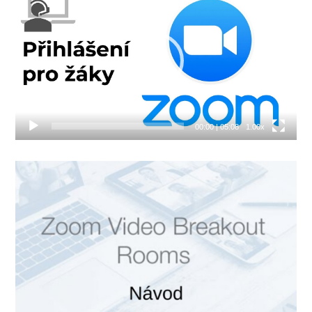
přehrávač
00:00
|
05:08
1.00x