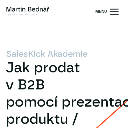
MENU
SalesKick Akademie
Jak prodat
v B2B
pomocí prezenta
produktu /