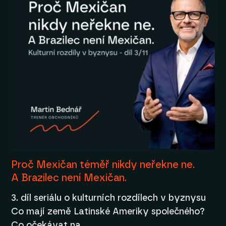
Proč Mexičan téměř nikdy neřekne ne.
A Brazilec není Mexičan.
3. díl seriálu o kulturních rozdílech v byznysu
Co mají země Latinské Ameriky společného?
Co očekávat na…