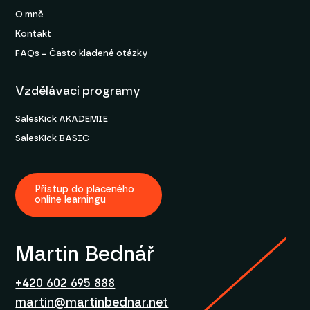
O mně
Kontakt
FAQs = Často kladené otázky
Vzdělávací programy
SalesKick AKADEMIE
SalesKick BASIC
Přístup do placeného
online learningu
Martin Bednář
+420 602 695 888
martin@martinbednar.net