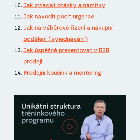
Jak zvládat otázky a námitky
Jak navodit pocit urgence
Jak na výběrové řízení a nákupní
oddělení (vyjednávání)
Jak úspěšně prezentovat v B2B
prodeji
Prodejní koučink a mentoring