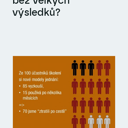
bez velkých
výsledků?