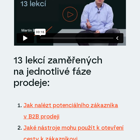
13 lekcí zaměřených
na jednotlivé fáze
prodeje:
Jak nalézt potenciálního zákazníka
v B2B prodeji
Jaké nástroje mohu použít k otevření
cesty k zákazníkovi