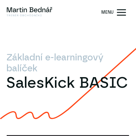
MENU
Základní e-learningový
balíček
SalesKick BASIC