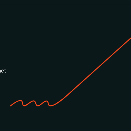
ř
net