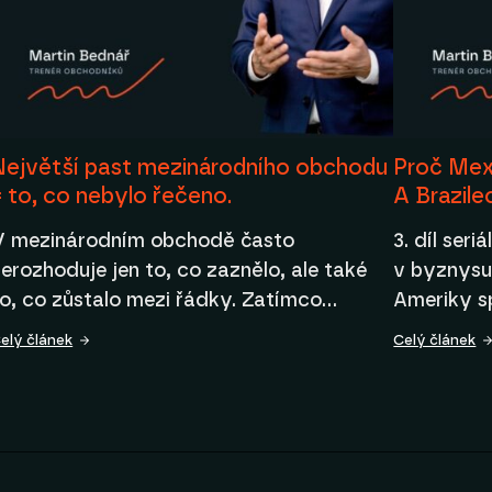
Největší past mezinárodního obchodu
Proč Mex
= to, co nebylo řečeno.
A Brazile
V mezinárodním obchodě často
3. díl seri
erozhoduje jen to, co zaznělo, ale také
v byznysu
to, co zůstalo mezi řádky. Zatímco…
Ameriky s
elý článek
Celý článek