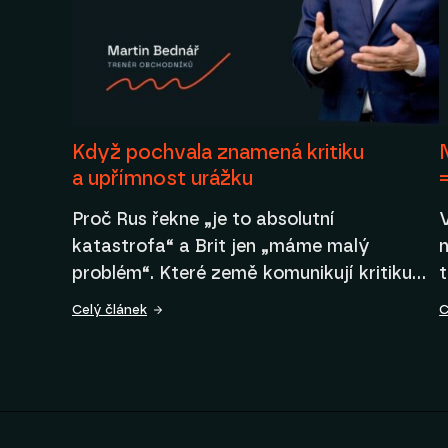
Když pochvala znamená kritiku
a upřímnost urážku
Proč Rus řekne „je to absolutní
katastrofa“ a Brit jen „máme malý
n
problém“. Které země komunikují kritiku…
Celý článek
C