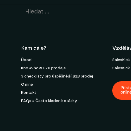
Kam dále?
Vzdělá
Úvod
SalesKic
Know-how B2B prodeje
SalesKic
3 checklisty pro úspěšnější B2B prodej
O mně
Příst
onlin
Kontakt
FAQs = Často kladené otázky