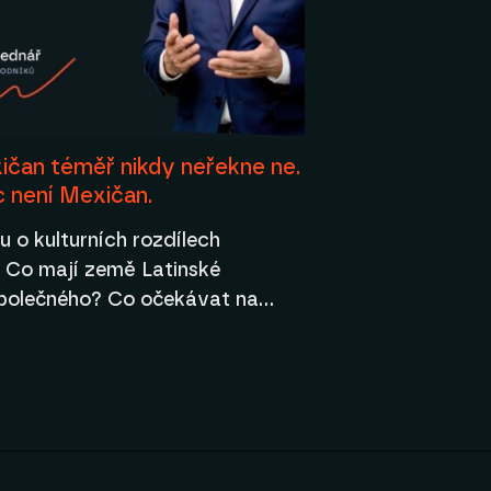
ičan téměř nikdy neřekne ne.
c není Mexičan.
álu o kulturních rozdílech
 Co mají země Latinské
polečného? Co očekávat na…