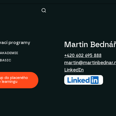
vací programy
Martin Bedná
k AKADEMIE
+420 602 695 888
k BASIC
martin@martinbednar.
LinkedIn
up do placeného
e learningu