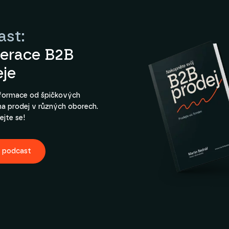
ast:
lerace B2B
eje
nformace od špičkových
na prodej v různých oborech.
ejte se!
t podcast