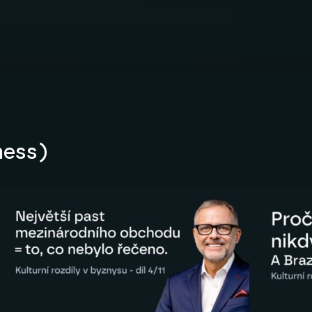
ness)