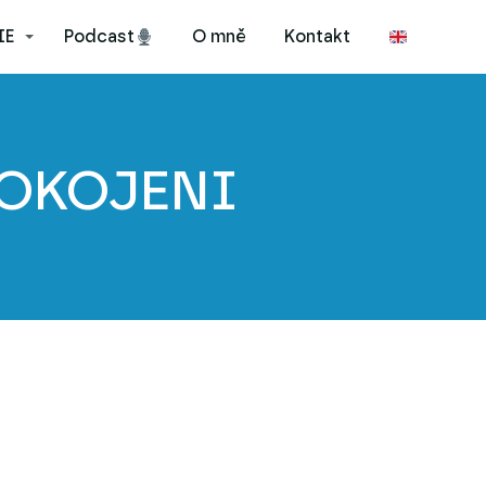
IE
Podcast
O mně
Kontakt
POKOJENI