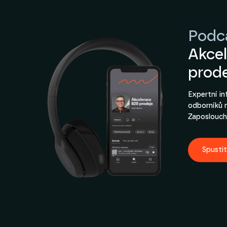
Podc
Akce
prod
Expertní i
odborníků 
Zaposlouch
Spusti