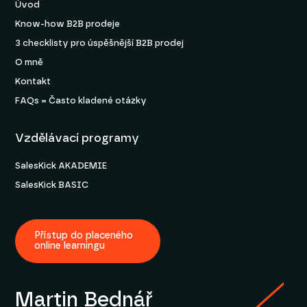
Úvod
Know-how B2B prodeje
3 checklisty pro úspěšnější B2B prodej
O mně
Kontakt
FAQs = Často kladené otázky
Vzdělávací programy
SalesKick AKADEMIE
SalesKick BASIC
Přístup do placeného
online learningu
Martin Bednář