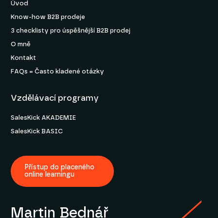
Úvod
Know-how B2B prodeje
3 checklisty pro úspěšnější B2B prodej
O mně
Kontakt
FAQs = Často kladené otázky
Vzdělávací programy
SalesKick AKADEMIE
SalesKick BASIC
Přístup do placeného
online learningu
Martin Bednář