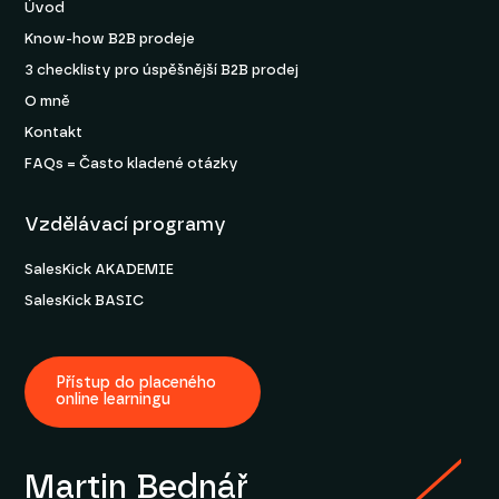
Úvod
Know-how B2B prodeje
3 checklisty pro úspěšnější B2B prodej
O mně
Kontakt
FAQs = Často kladené otázky
Vzdělávací programy
SalesKick AKADEMIE
SalesKick BASIC
Přístup do placeného
online learningu
Martin Bednář