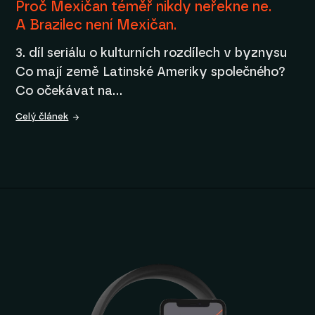
Proč Mexičan téměř nikdy neřekne ne.
A Brazilec není Mexičan.
3. díl seriálu o kulturních rozdílech v byznysu
Co mají země Latinské Ameriky společného?
Co očekávat na…
Celý článek