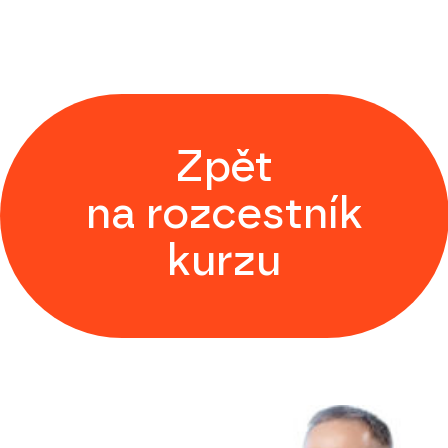
Zpět
na rozcestník
kurzu