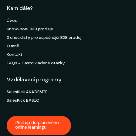
Kam dále?
Úvod
Know-how B2B prodeje
3 checklisty pro úspěšnější B2B prodej
O mně
Kontakt
FAQs = Často kladené otázky
Vzdělávací programy
SalesKick AKADEMIE
SalesKick BASIC
Přístup do placeného
online learningu