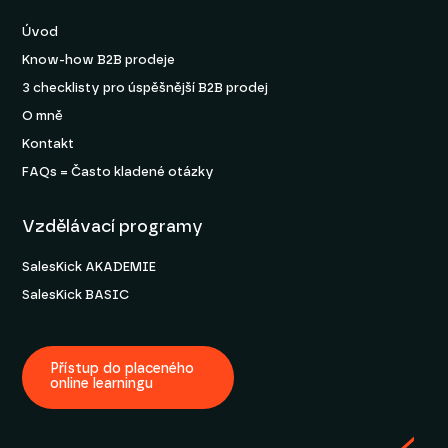
Úvod
Know-how B2B prodeje
3 checklisty pro úspěšnější B2B prodej
O mně
Kontakt
FAQs = Často kladené otázky
Vzdělávací programy
SalesKick AKADEMIE
SalesKick BASIC
Přístup do placeného
online learningu