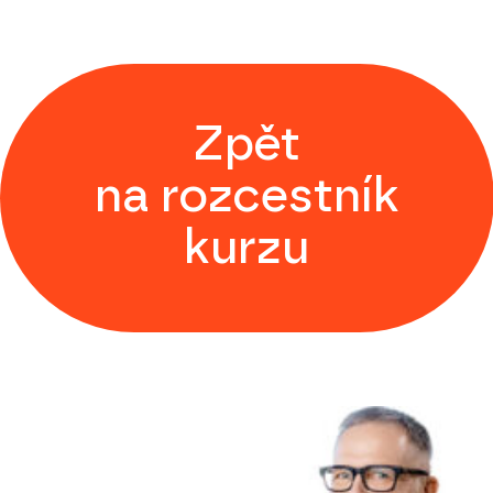
Zpět
na rozcestník
kurzu