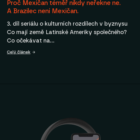
Proč Mexičan téměř nikdy neřekne ne.
A Brazilec není Mexičan.
3. díl seriálu o kulturních rozdílech v byznysu
Co mají země Latinské Ameriky společného?
Co očekávat na…
Celý článek