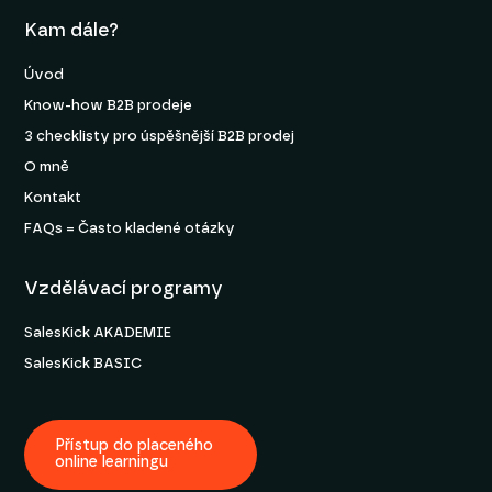
Kam dále?
Úvod
Know-how B2B prodeje
3 checklisty pro úspěšnější B2B prodej
O mně
Kontakt
FAQs = Často kladené otázky
Vzdělávací programy
SalesKick AKADEMIE
SalesKick BASIC
Přístup do placeného
online learningu