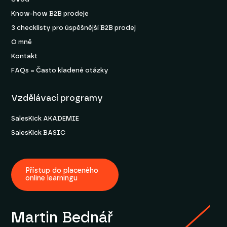
Know-how B2B prodeje
3 checklisty pro úspěšnější B2B prodej
O mně
Kontakt
FAQs = Často kladené otázky
Vzdělávací programy
SalesKick AKADEMIE
SalesKick BASIC
Přístup do placeného
online learningu
Martin Bednář