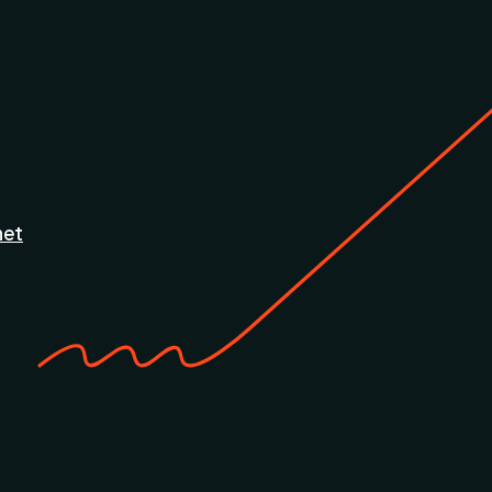
ř
net