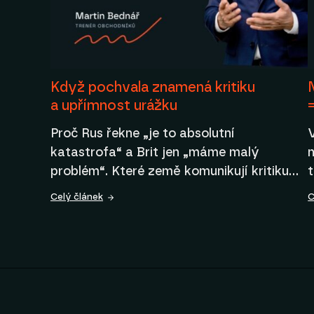
Když pochvala znamená kritiku
a upřímnost urážku
Proč Rus řekne „je to absolutní
katastrofa“ a Brit jen „máme malý
n
problém“. Které země komunikují kritiku…
Celý článek
C