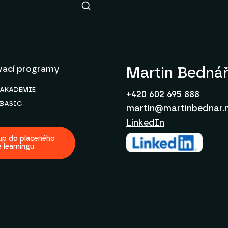
vací programy
Martin Bedná
k AKADEMIE
+420 602 695 888
k BASIC
martin@martinbednar.
LinkedIn
up do placeného
e learningu