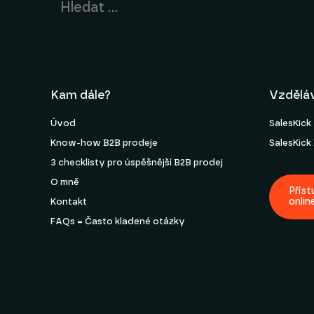
Kam dále?
Vzdělá
Úvod
SalesKic
Know-how B2B prodeje
SalesKic
3 checklisty pro úspěšnější B2B prodej
O mně
Příst
onlin
Kontakt
FAQs = Často kladené otázky