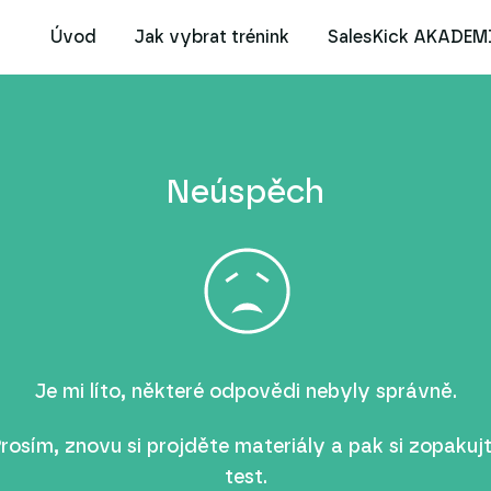
Úvod
Jak vybrat trénink
SalesKick AKADEM
Neúspěch
Je mi líto, některé odpovědi nebyly správně.
rosím, znovu si projděte materiály a pak si zopakuj
test.