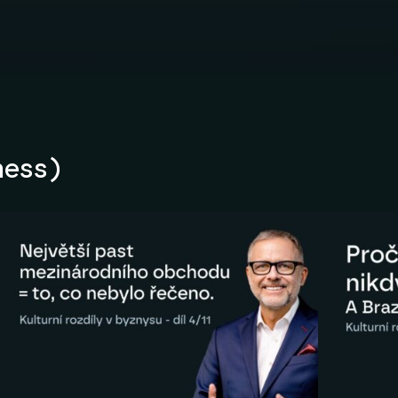
ness)