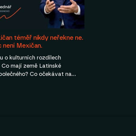
ičan téměř nikdy neřekne ne.
c není Mexičan.
álu o kulturních rozdílech
 Co mají země Latinské
polečného? Co očekávat na…