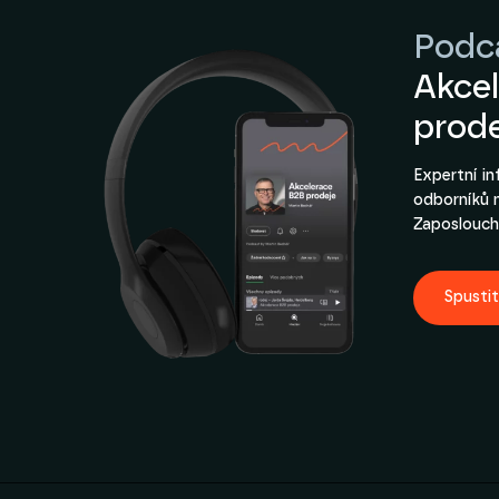
Podc
Akce
prod
Expertní i
odborníků 
Zaposlouch
Spusti