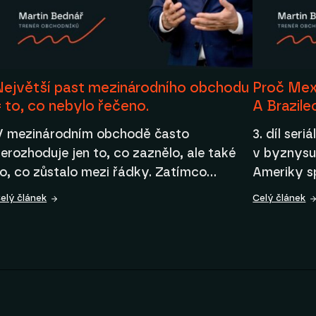
Největší past mezinárodního obchodu
Proč Mex
= to, co nebylo řečeno.
A Brazile
V mezinárodním obchodě často
3. díl seri
erozhoduje jen to, co zaznělo, ale také
v byznysu
to, co zůstalo mezi řádky. Zatímco…
Ameriky s
elý článek
Celý článek