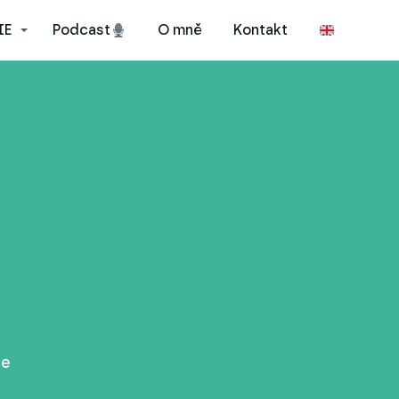
IE
Podcast
O mně
Kontakt
te