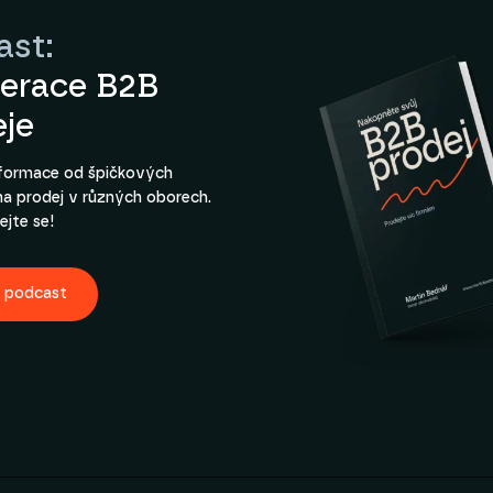
ast:
lerace B2B
eje
nformace od špičkových
na prodej v různých oborech.
ejte se!
t podcast