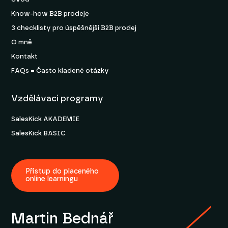
Know-how B2B prodeje
3 checklisty pro úspěšnější B2B prodej
O mně
Kontakt
FAQs = Často kladené otázky
Vzdělávací programy
SalesKick AKADEMIE
SalesKick BASIC
Přístup do placeného
online learningu
Martin Bednář