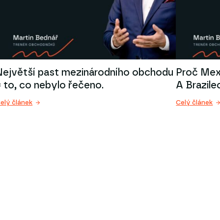
Největší past mezinárodního obchodu
Proč Mex
= to, co nebylo řečeno.
A Brazile
elý článek
Celý článek