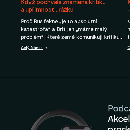
Když pochvala znamená kritiku
a upřímnost urážku
Proč Rus řekne „je to absolutní
katastrofa“ a Brit jen „máme malý
n
problém“. Které země komunikují kritiku…
Celý článek
C
Podc
Akce
prod