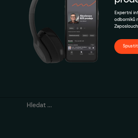
Expertní i
odborníků 
Zaposlouch
Spusti