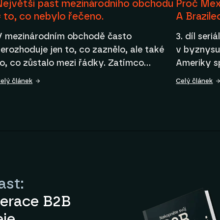
Největší past mezinárodního obchodu
Proč Mex
= to, co nebylo řečeno.
A Brazile
V mezinárodním obchodě často
3. díl seri
erozhoduje jen to, co zaznělo, ale také
v byznysu
to, co zůstalo mezi řádky. Zatímco…
Ameriky s
elý článek
Celý článek
ast:
lerace B2B
eje