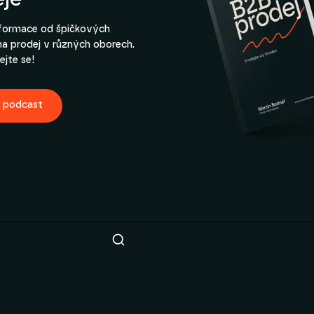
nformace od špičkových
na prodej v různých oborech.
ejte se!
t podcast