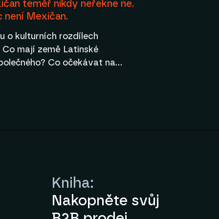
ičan téměř nikdy neřekne ne.
c není Mexičan.
álu o kulturních rozdílech
 Co mají země Latinské
polečného? Co očekávat na…
Kniha:
Nakopněte svůj
B2B prodej