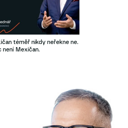
ičan téměř nikdy neřekne ne.
c není Mexičan.