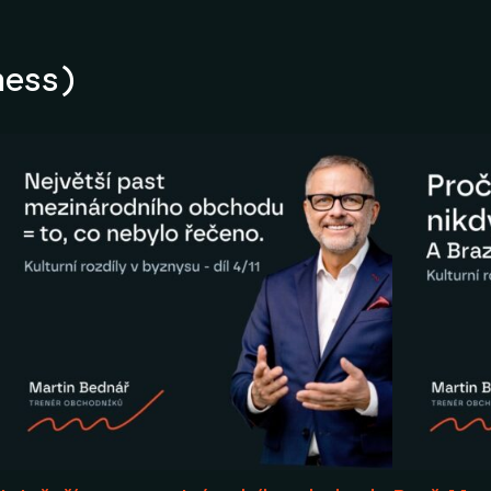
ness)