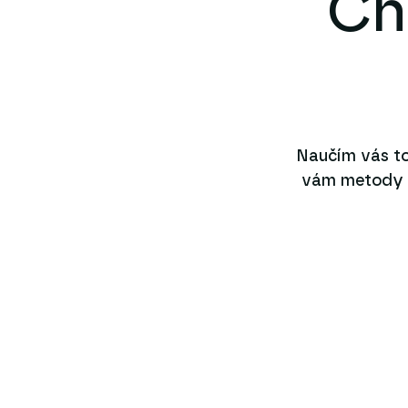
Ch
Naučím vás to
vám metody a