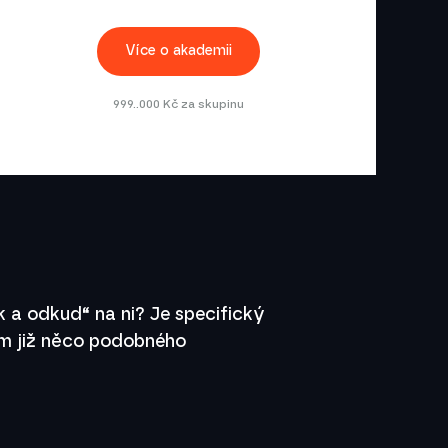
Více o akademii
999..000 Kč za skupinu
jak a odkud“ na ni? Je specifický
em již něco podobného