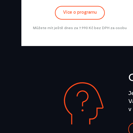
Více o programu
Můžete mít ještě dnes za 7.990 Kč bez DPH za osobu
J
V
v