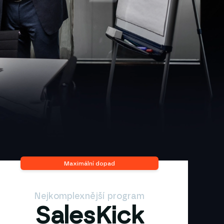
Maximální dopad
Nejkomplexnější program
SalesKick