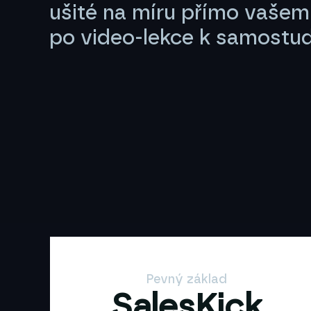
ušité na míru přímo vaše
po video-lekce k samostud
Pevný základ
SalesKick