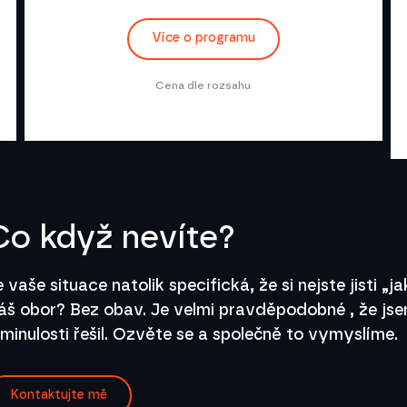
Více o programu
Cena dle rozsahu
Co když nevíte?
e vaše situace natolik specifická, že si nejste jisti „
áš obor? Bez obav. Je velmi pravděpodobné , že js
 minulosti řešil. Ozvěte se a společně to vymyslíme.
Kontaktujte mě