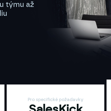
mu týmu až
iu
Pro specifické požadavky
SalesKick