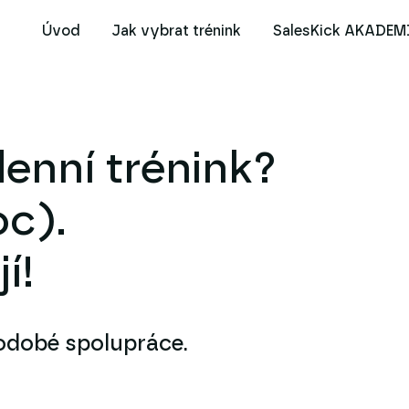
Úvod
Jak vybrat trénink
SalesKick AKADEM
enní trénink?
oc).
í!
odobé spolupráce.