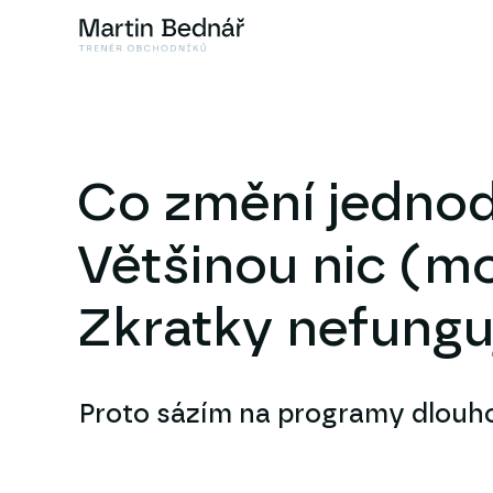
Co změní jednod
Většinou nic (m
Zkratky nefunguj
Proto sázím na programy dlouh