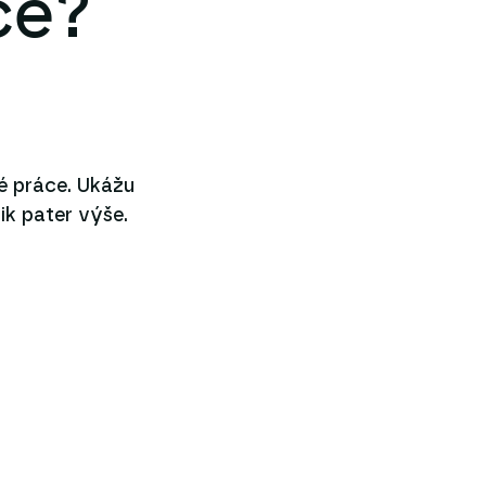
ce?
é práce. Ukážu
k pater výše.