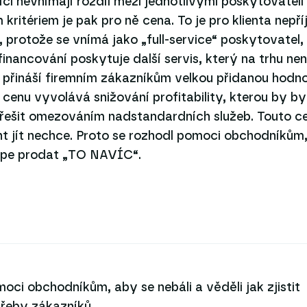
ci nevnímají rozdíl mezi jednotlivými poskytovateli 
 kritériem je pak pro ně cena. To je pro klienta nepř
, protože se vnímá jako „full-service“ poskytovatel,
inancování poskytuje další servis, který na trhu ne
 přináší firemním zákazníkům velkou přidanou hodno
 cenu vyvolává snižování profitability, kterou by by
řešit omezováním nadstandardních služeb. Touto c
ent jít nechce. Proto se rozhodl pomoci obchodníkům
lépe prodat „TO NAVÍC“.
oci obchodníkům, aby se nebáli a věděli jak zjistit