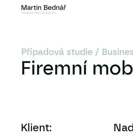
Případová studie / Busine
Firemní mobi
Klient:
Nad