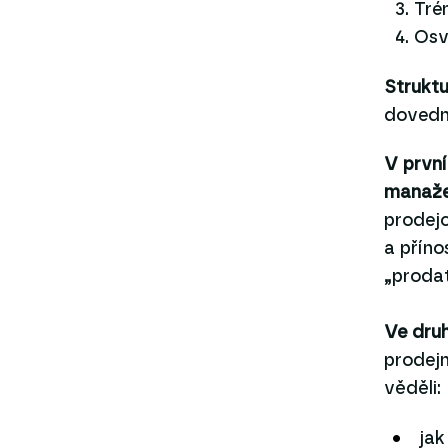
Tré
Osv
Strukt
dovedn
V první
manaže
prodejc
a příno
„prodat
Ve dru
prodejn
věděli:
jak