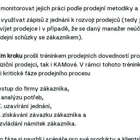
 monitorovat jejich práci podle prodejní metodiky a
 využívat zápisů z jednání k rozvoji prodejců (tedy 
víjet prodejce i v případě, že se daný manažer neúč
dejní schůzky se zákazníkem).
ím kroku
prošli tréninkem prodejních dovedností pro
iziční prodejci, tak i KAMové. V rámci tohoto trénink
li kritické fáze prodejního procesu
 vstup do firmy zákazníka,
. analýzu potřeb,
I. uzavírání jednání,
. získávání závazku zákazníka a
 zvládání námitek zákazníka.
o fáze si navrhli i scénáře pro své produkty a klient