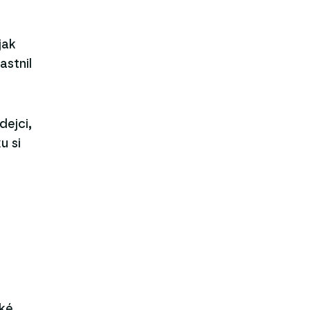
jak
astnil
dejci,
u si
ské