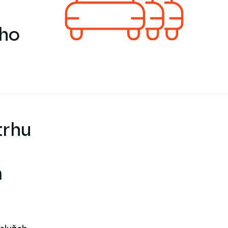
ého
trhu
m