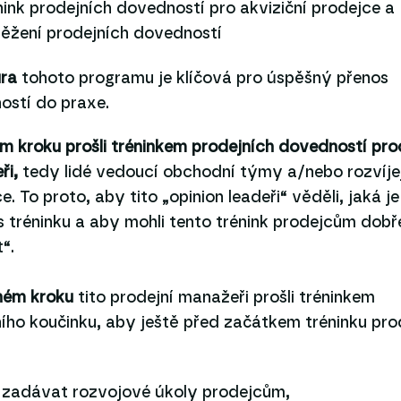
nink prodejních dovedností pro akviziční prodejce 
ěžení prodejních dovedností
ura
tohoto programu je klíčová pro úspěšný přenos
ostí do praxe.
m kroku prošli tréninkem prodejních dovedností pro
ři,
tedy lidé vedoucí obchodní týmy a/nebo rozvíjej
e. To proto, aby tito „opinion leadeři“ věděli, jaká je
s tréninku a aby mohli tento trénink prodejcům dobř
“.
hém kroku
tito prodejní manažeři prošli tréninkem
ího koučinku, aby ještě před začátkem tréninku pro
 zadávat rozvojové úkoly prodejcům,