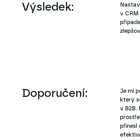
Výsledek:
Nastavi
v CRM 
případ
zlepšo
Doporučení:
Je mi 
který s
v B2B. 
prostře
přines
efektiv