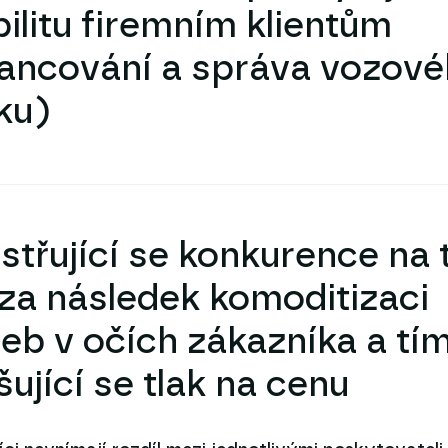
ilitu firemním klientům
nancování a správa vozov
ku)
ostřující se konkurence na 
za následek komoditizaci
žeb v očích zákazníka a tí
šující se tlak na cenu