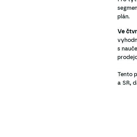
segment
plán.
Ve čtv
vyhodno
s nauče
prodejc
Tento p
a SR, d