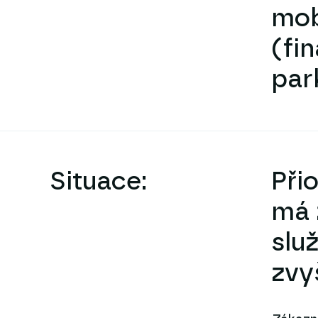
mob
(fi
par
Situace:
Při
má 
slu
zvy