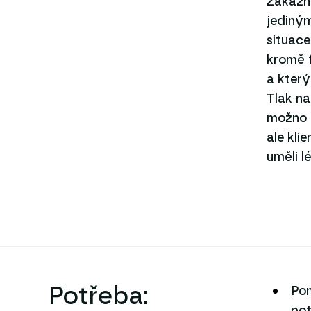
Zákazní
jediným
situace
kromě f
a který
Tlak na
možno 
ale kli
uměli 
Potřeba:
Pom