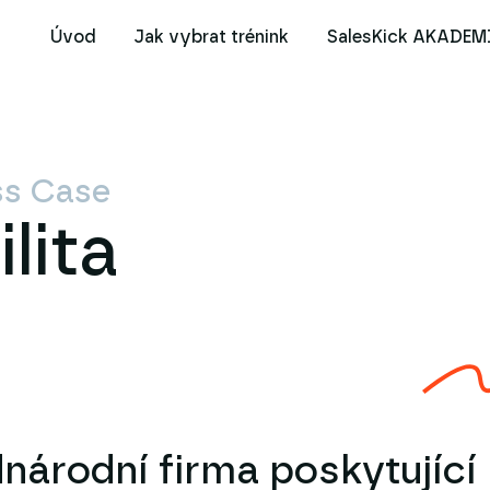
Úvod
Jak vybrat trénink
SalesKick AKADEM
ss Case
lita
národní firma poskytující