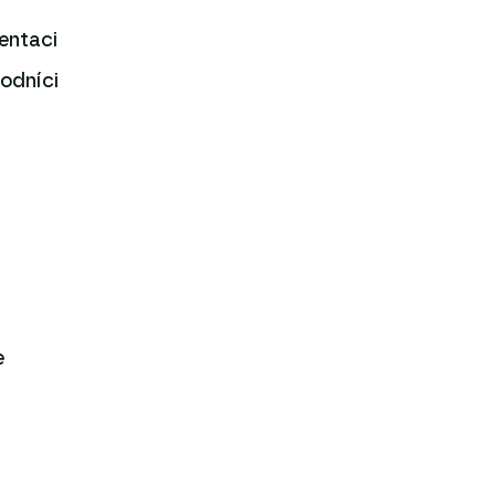
entaci
odníci
e