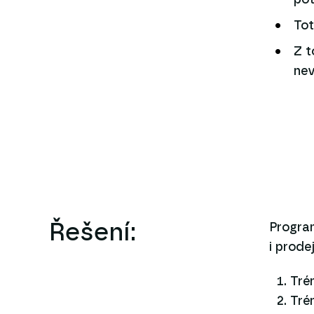
pot
Tot
Z t
nev
Řešení:
Program
i prode
Tré
Tré