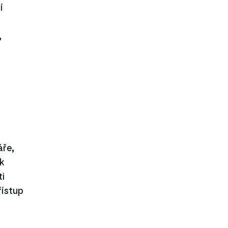
í
,
áře,
ik
i
řístup