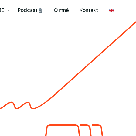
IE
Podcast
O mně
Kontakt