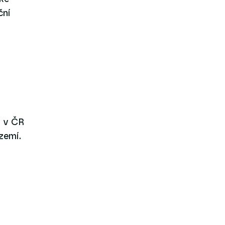
ční
y v ČR
zemí.