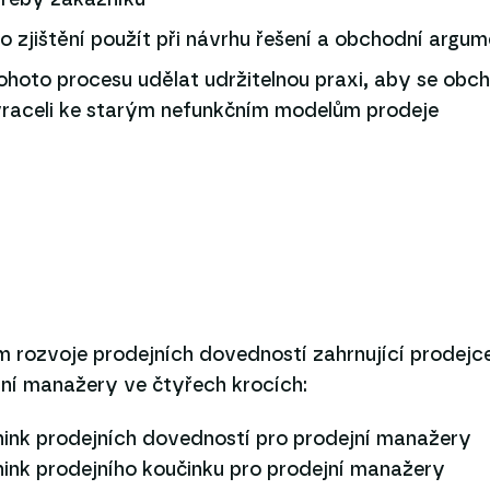
řeby zákazníků
o zjištění použít při návrhu řešení a obchodní argum
ohoto procesu udělat udržitelnou praxi, aby se obch
raceli ke starým nefunkčním modelům prodeje
 rozvoje prodejních dovedností zahrnující prodejc
jní manažery ve čtyřech krocích:
nink prodejních dovedností pro prodejní manažery
nink prodejního koučinku pro prodejní manažery