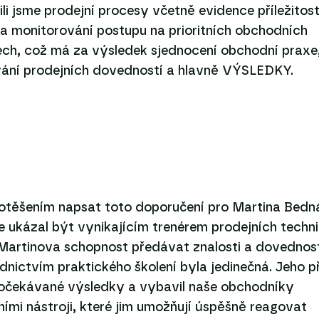
li jsme prodejní procesy včetně evidence příležitost
a monitorování postupu na prioritních obchodních
ech, což má za výsledek sjednocení obchodní praxe
vání prodejních dovedností a hlavně VÝSLEDKY.
potěšením napsat toto doporučení pro Martina Bedn
e ukázal být vynikajícím trenérem prodejních techn
Martinova schopnost předávat znalosti a dovednost
dnictvím praktického školení byla jedinečná. Jeho p
l očekávané výsledky a vybavil naše obchodníky
ními nástroji, které jim umožňují úspěšně reagovat