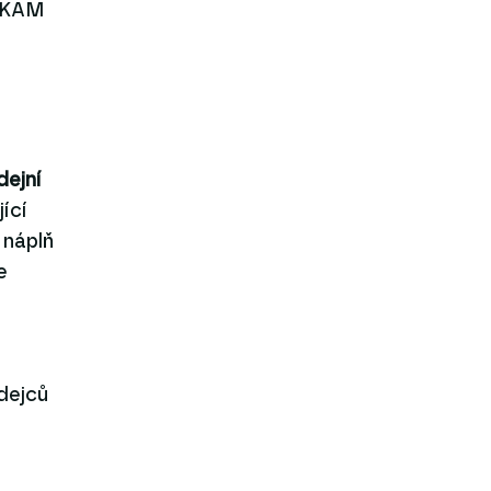
a KAM
dejní
ící
 náplň
e
dejců