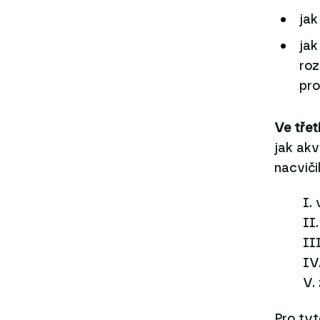
jak
jak
roz
pro
Ve třet
jak akv
nacviči
I.
II
II
IV
V.
Pro tyt