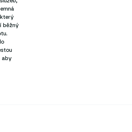
služeb,
íjemná
 který
ní běžný
tu.
lo
estou
, aby