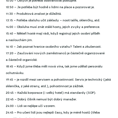
10:00 – Ostych je potřeba odstraňovat postupně.
10:50 – Je potřeba být hodně s lidmi na place a pozorovat je.
11:30 – Produktová znalost je důležitá.
13:15 – Potřeba obsluhu učit základy – nosit talíře, skleničky, atd.
14:00 – Obsluha musí znát stálé hosty, jejich zvyky a preference.
15:40 – Někteří hosté mají rádi, když registrují jejich osobní příběh
a naslouchám jim.
16:10 – Jak poznat hranice osobního vztahu? Talent a zkušenosti.
17:20 – Zaučování nových zaměstnanců je částečně organizované
a částečně organické.
18:45 – Když jsme třeba měli nová vína, tak jsme udělali personálu
ochutnávku.
19:45 – je rozdíl mezi servisem a pohostinností. Servis je technický (jaká
sklenička, z jaké strany, atd.), pohostinnost je zážitek.
20:45 – Každá korporace (i velký hotel) má standardy (SOP).
22:45 – Dobrý číšník nemusí být dobrý manažer.
24:00 – Lidi se nejlépe učí vzorem.
24:45 – Pro učení lidí jsou nejlepší časy, kdy je méně hostů (třeba