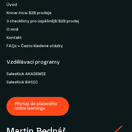
Úvod
Know-how B2B prodeje
3 checklisty pro úspěšnější B2B prodej
O mně
Kontakt
FAQs = Často kladené otázky
Vzdělávací programy
SalesKick AKADEMIE
SalesKick BASIC
Přístup do placeného
online learningu
Martin Bednář