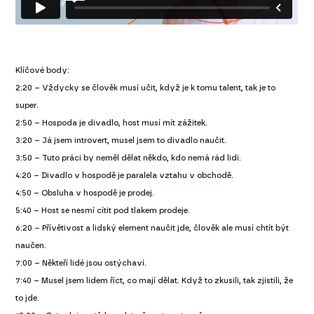
Klíčové body:
2:20 – Vždycky se člověk musí učit, když je k tomu talent, tak je to
super.
2:50 – Hospoda je divadlo, host musí mít zážitek.
3:20 – Já jsem introvert, musel jsem to divadlo naučit.
3:50 – Tuto práci by neměl dělat někdo, kdo nemá rád lidi.
4:20 – Divadlo v hospodě je paralela vztahu v obchodě.
4:50 – Obsluha v hospodě je prodej.
5:40 – Host se nesmí cítit pod tlakem prodeje.
6:20 – Přívětivost a lidský element naučit jde, člověk ale musí chtít být
naučen.
7:00 – Někteří lidé jsou ostýchaví.
7:40 – Musel jsem lidem říct, co mají dělat. Když to zkusili, tak zjistili, že
to jde.