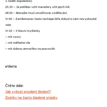
v neděli dopoledne).
25:30 – Je potřeba i učit manažery učit jejich lidi.
28:00 – Manažer musí umožňovat vzdělávání.
31:00 – Zaměstnanec často nechápe šéfa dokud si sám nevyzkoušel
vést.
31:30 – 3 hlavní myšlenky
– mít vzory
– mít měřitelné cíle
– mít dobrou atmosféru na pracovišti
etiketa
Čtěte dále:
Jak vybrat prodejní školení?
Zpátky na často kladené otázky