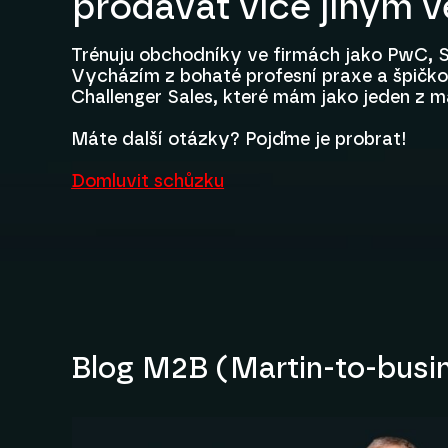
prodávat více jiným 
Trénuju obchodníky ve firmách jako PwC, S
Vycházím z bohaté profesní praxe a špičkov
Challenger Sales, které mám jako jeden z m
Máte další otázky? Pojďme je probrat!
Domluvit schůzku
Blog M2B (Martin-to-busi