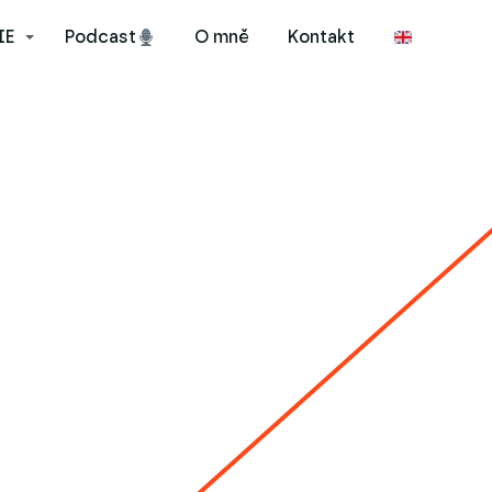
IE
Podcast
O mně
Kontakt