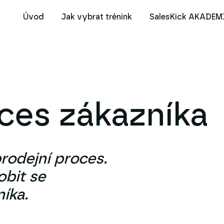
Úvod
Jak vybrat trénink
SalesKick AKADEM
ces zákazníka
rodejní proces.
obit se
íka.