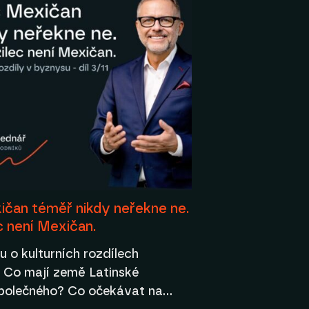
ičan téměř nikdy neřekne ne.
c není Mexičan.
álu o kulturních rozdílech
 Co mají země Latinské
polečného? Co očekávat na…