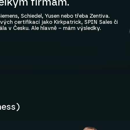
velkým firmám.
iemens, Schiedel, Yusen nebo třeba Zentiva.
ých certifikací jako Kirkpatrick, SPIN Sales či
ála v Česku. Ale hlavně – mám výsledky.
ness)