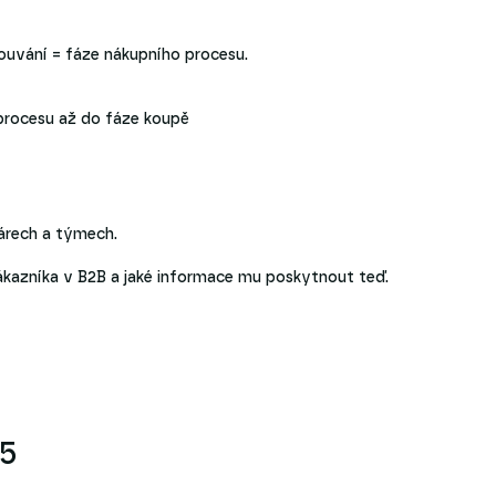
ouvání = fáze nákupního procesu.
 procesu až do fáze koupě
párech a týmech.
s zákazníka v B2B a jaké informace mu poskytnout teď.
25