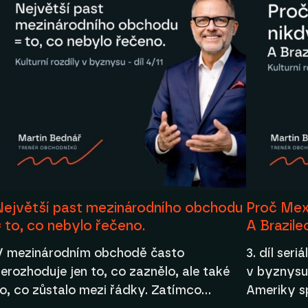
Největší past mezinárodního obchodu
Proč Mex
= to, co nebylo řečeno.
A Brazile
V mezinárodním obchodě často
3. díl seri
erozhoduje jen to, co zaznělo, ale také
v byznysu
to, co zůstalo mezi řádky. Zatímco…
Ameriky s