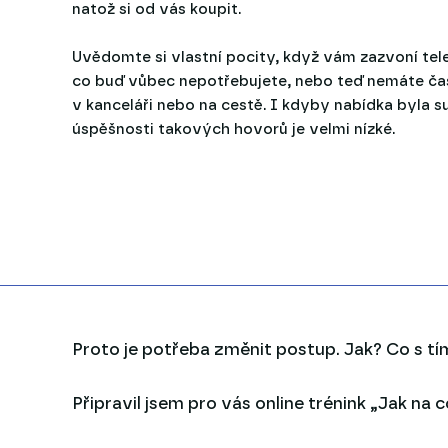
natož si od vás koupit.
Uvědomte si vlastní pocity, když vám zazvoní telef
co buď vůbec nepotřebujete, nebo teď nemáte čas 
v kanceláři nebo na cestě. I kdyby nabídka byla s
úspěšnosti takových hovorů je velmi nízké.
Proto je potřeba změnit postup. Jak? Co s tí
Připravil jsem pro vás online trénink „Jak na c