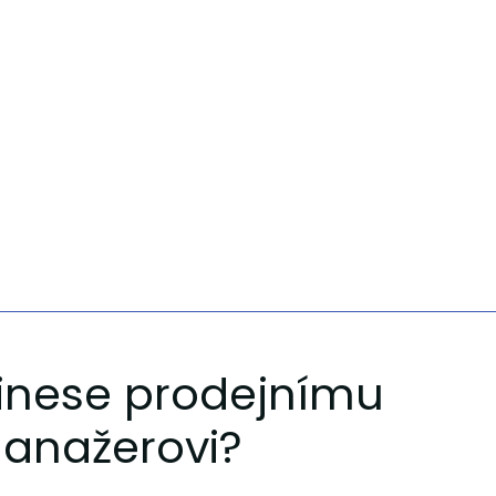
řinese prodejnímu
anažerovi?