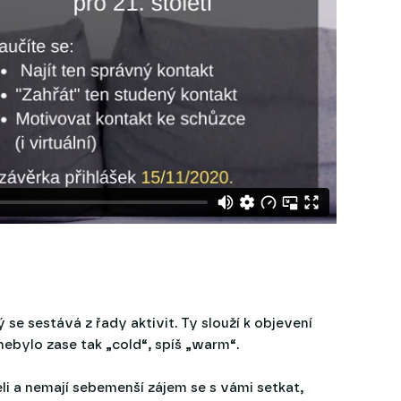
 se sestává z řady aktivit. Ty slouží k objevení
nebylo zase tak „cold“, spíš „warm“.
šeli a nemají sebemenší zájem se s vámi setkat,