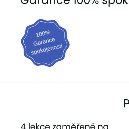
Garance 100% spok
P
4 lekce zaměřené na