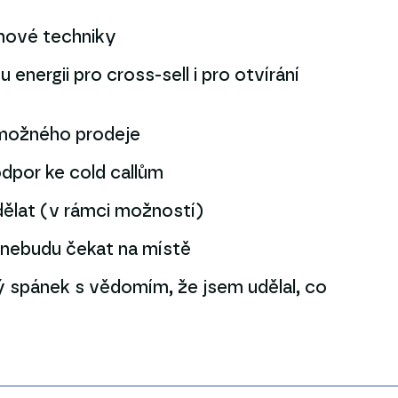
 nové techniky
energii pro cross-sell i pro otvírání
 možného prodeje
odpor ke cold callům
ělat (v rámci možností)
, nebudu čekat na místě
ý spánek s vědomím, že jsem udělal, co