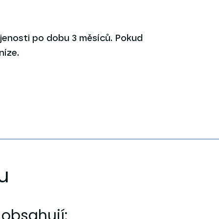
enosti po dobu 3 měsíců. Pokud
níze.
u
 obsahují: