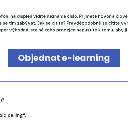
on, na displeji vidíte neznámé číslo. Přijmete hovor a člověk
se tím zabývat. Jak se cítíte? Pravděpodobně se cítíte vy
uper výhodná, stejně toho prodejce nepustíte k tomu, aby ji
Objednat e-learning
m?
old calling“.