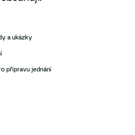
ady a ukázky
í
ro přípravu jednání