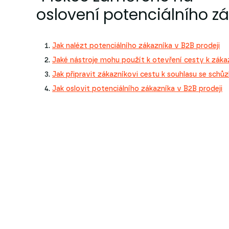
oslovení potenciálního zá
Jak nalézt potenciálního zákazníka v B2B prodeji
Jaké nástroje mohu použít k otevření cesty k záka
Jak připravit zákazníkovi cestu k souhlasu se schů
Jak oslovit potenciálního zákazníka v B2B prodeji