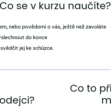
Co se v kurzu naučíte?
jem, nebo povědomí o vás, ještě než zavoláte
 vyslechnout do konce
svědčit jej ke schůzce.
Co to p
odejci?
m