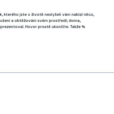
, kterého jste v životě neslyšeli vám nabízí něco,
rušeni a obtěžováni svém prostředí; doma,
 prezentoval. Hovor prostě ukončíte. Takže %