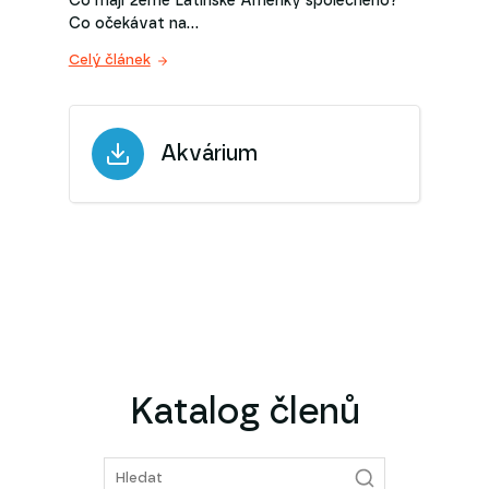
Co mají země Latinské Ameriky společného?
Co očekávat na…
Celý článek
Akvárium
Katalog členů