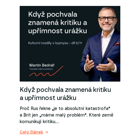
Když pochvala znamená kritiku
a upřímnost urážku
Proč Rus řekne „je to absolutní katastrofa“
a Brit jen „máme malý problém“. Které země
komunikují kritiku…
Celý článek