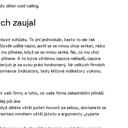
y dělat cold calling.
ch zaujal
mluvit schůzku. To zní jednoduše, často to ale tak
lověk udělá názor, jestli se se mnou chce setkat, nebo
 mu přinese, když se se mnou setká. Ne, co mu chci
 přinese. A to bývá většinou úspora nákladů, úspora
kterých je za svou práci hodnocený. Ve velkých firmách
ormance Indicators, tedy klíčové indikátory výkonu.
í vaší firmy a toho, co vaše firma zákazníkům přináší.
ěji půl dne
Když děláte větší počet hovorů za sebou, dostanete se
mentaci mnohem větší jistotu a argumenty „sypete