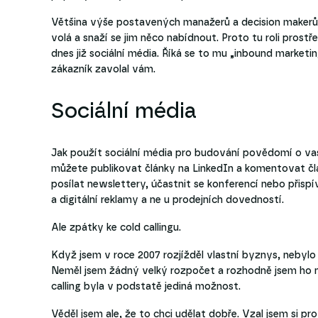
Většina výše postavených manažerů a decision makerů
volá a snaží se jim něco nabídnout. Proto tu roli prost
dnes již sociální média. Říká se to mu „inbound marketi
zákazník zavolal vám.
Sociální média
Jak použít sociální média pro budování povědomí o vaš
můžete publikovat články na LinkedIn a komentovat čl
posílat newslettery, účastnit se konferencí nebo přisp
a digitální reklamy a ne u prodejních dovedností.
Ale zpátky ke cold callingu.
Když jsem v roce 2007 rozjížděl vlastní byznys, nebylo m
Neměl jsem žádný velký rozpočet a rozhodně jsem ho ne
calling byla v podstatě jediná možnost.
Věděl jsem ale, že to chci udělat dobře. Vzal jsem si 