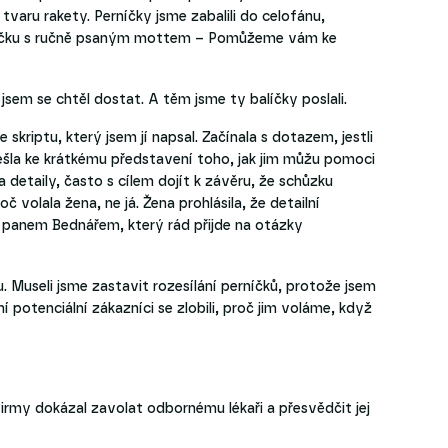
tvaru rakety. Perníčky jsme zabalili do celofánu,
kartičku s ručně psaným mottem – Pomůžeme vám ke
jsem se chtěl dostat. A těm jsme ty balíčky poslali.
kriptu, který jsem jí napsal. Začínala s dotazem, jestli
přešla ke krátkému představení toho, jak jim můžu pomoci
a detaily, často s cílem dojít k závěru, že schůzku
č volala žena, ne já. Žena prohlásila, že detailní
 panem Bednářem, který rád přijde na otázky
 Museli jsme zastavit rozesílání perníčků, protože jsem
 potenciální zákazníci se zlobili, proč jim voláme, když
firmy dokázal zavolat odbornému lékaři a přesvědčit jej