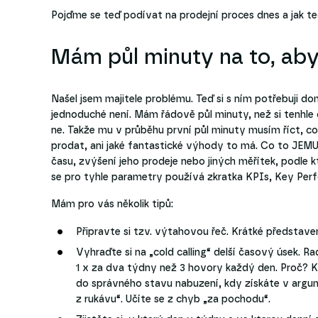
Pojďme se teď podívat na prodejní proces dnes a jak ted
Mám půl minuty na to, aby
Našel jsem majitele problému. Teď si s ním potřebuji do
jednoduché není. Mám řádově půl minuty, než si tenhle č
ne. Takže mu v průběhu první půl minuty musím říct, co
prodat, ani jaké fantastické výhody to má. Co to JEMU
času, zvýšení jeho prodeje nebo jiných měřítek, podle 
se pro tyhle parametry používá zkratka KPIs, Key Perf
Mám pro vás několik tipů:
Připravte si tzv. výtahovou řeč. Krátké představen
Vyhraďte si na „cold calling“ delší časový úsek. Rad
1 x za dva týdny než 3 hovory každý den. Proč? 
do správného stavu nabuzení, kdy získáte v argu
z rukávu“. Učíte se z chyb „za pochodu“.