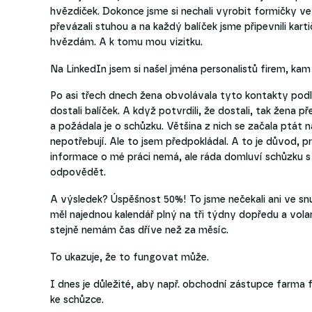
hvězdiček. Dokonce jsme si nechali vyrobit formičky ve 
převázali stuhou a na každý balíček jsme připevnili 
hvězdám. A k tomu mou vizitku.
Na LinkedIn jsem si našel jména personalistů firem, kam 
Po asi třech dnech žena obvolávala tyto kontakty podle s
dostali balíček. A když potvrdili, že dostali, tak žena 
a požádala je o schůzku. Většina z nich se začala ptát n
nepotřebují. Ale to jsem předpokládal. A to je důvod, pro
informace o mé práci nemá, ale ráda domluví schůzku s
odpovědět.
A výsledek? Úspěšnost 50%! To jsme nečekali ani ve snu.
měl najednou kalendář plný na tři týdny dopředu a volaní
stejně nemám čas dříve než za měsíc.
To ukazuje, že to fungovat může.
I dnes je důležité, aby např. obchodní zástupce farma 
ke schůzce.