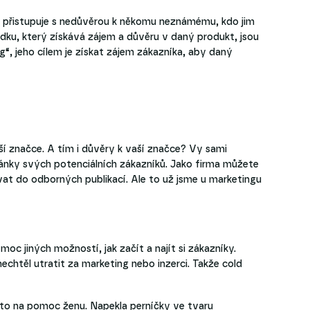
 přistupuje s nedůvěrou k někomu neznámému, kdo jim
ředku, který získává zájem a důvěru v daný produkt, jsou
ng“, jeho cílem je získat zájem zákazníka, aby daný
í značce. A tím i důvěry k vaší značce? Vy sami
ánky svých potenciálních zákazníků. Jako firma můžete
ívat do odborných publikací. Ale to už jsme u marketingu
oc jiných možností, jak začít a najít si zákazníky.
chtěl utratit za marketing nebo inzerci. Takže cold
proto na pomoc ženu. Napekla perníčky ve tvaru