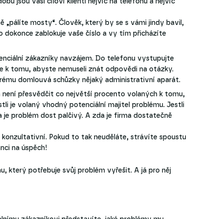
obu jsou vaši cíloví klienti nejvíc na telefonu a nejvíc
ě „pálíte mosty“. Člověk, který by se s vámi jindy bavil,
 dokonce zablokuje vaše číslo a vy tím přicházíte
tenciální zákazníky navzájem. Do telefonu vystupujte
uje k tomu, abyste nemuseli znát odpovědi na otázky.
terému domlouvá schůzky nějaký administrativní aparát.
m není přesvědčit co největší procento volaných k tomu,
stli je volaný vhodný potenciální majitel problému. Jestli
a je problém dost palčivý. A zda je firma dostatečně
e konzultativní. Pokud to tak neuděláte, strávíte spoustu
nci na úspěch!
u, který potřebuje svůj problém vyřešit. A já pro něj