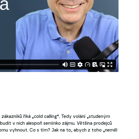
zákazníků říká „cold calling“. Tedy volání „studeným
zbudit v nich alespoň semínko zájmu. Většina prodejců
 tomu vyhnout. Co s tím? Jak na to, abych z toho „neměl