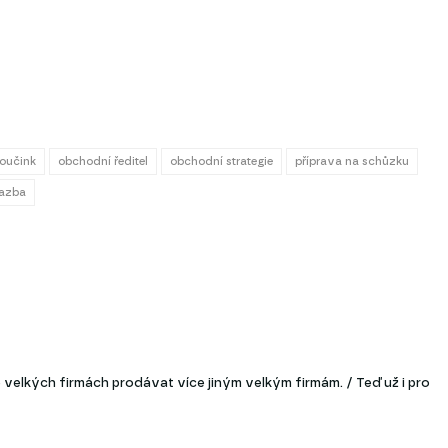
oučink
obchodní ředitel
obchodní strategie
příprava na schůzku
vazba
velkých firmách prodávat více jiným velkým firmám. / Teď už i pro