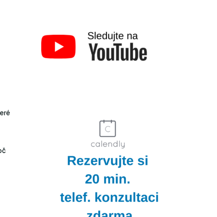
teré
oč