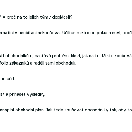
 A proč na to jejich týmy doplácejí?
maticky neučil ani nekoučoval. Učili se metodou pokus-omyl, prošli
ostí obchodníkům, nastává problém. Neví, jak na to. Místo koučová
folio zákazníků a raději sami obchodují.
ho učit.
t a přinášet výsledky.
nenaplní obchodní plán. Jak tedy koučovat obchodníky tak, aby to