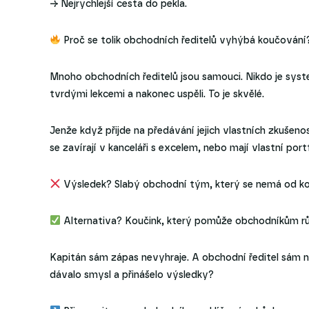
→ Nejrychlejší cesta do pekla.
Proč se tolik obchodních ředitelů vyhýbá koučování?
Mnoho obchodních ředitelů jsou samouci. Nikdo je syste
tvrdými lekcemi a nakonec uspěli. To je skvělé.
Jenže když přijde na předávání jejich vlastních zkušen
se zavírají v kanceláři s excelem, nebo mají vlastní port
Výsledek? Slabý obchodní tým, který se nemá od ko
Alternativa? Koučink, který pomůže obchodníkům růs
Kapitán sám zápas nevyhraje. A obchodní ředitel sám 
dávalo smysl a přinášelo výsledky?