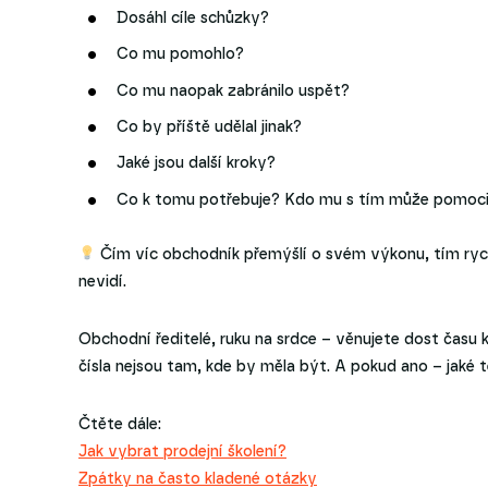
Dosáhl cíle schůzky?
Co mu pomohlo?
Co mu naopak zabránilo uspět?
Co by příště udělal jinak?
Jaké jsou další kroky?
Co k tomu potřebuje? Kdo mu s tím může pomoc
Čím víc obchodník přemýšlí o svém výkonu, tím rychl
nevidí.
Obchodní ředitelé, ruku na srdce – věnujete dost čas
čísla nejsou tam, kde by měla být. A pokud ano – jaké
Čtěte dále:
Jak vybrat prodejní školení?
Zpátky na často kladené otázky