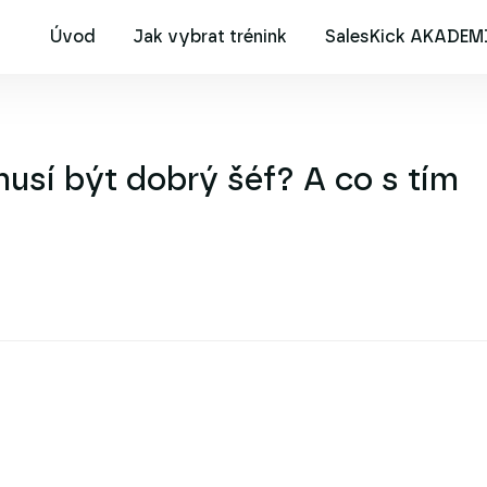
Úvod
Jak vybrat trénink
SalesKick AKADEM
usí být dobrý šéf? A co s tím