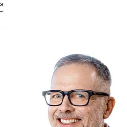
ce
í…