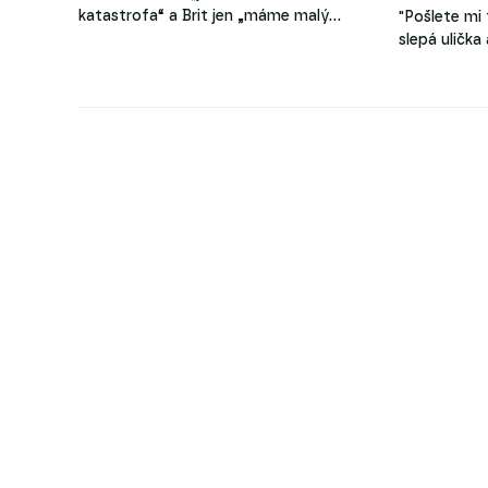
katastrofa“ a Brit jen „máme malý…
"Pošlete mi 
slepá ulička