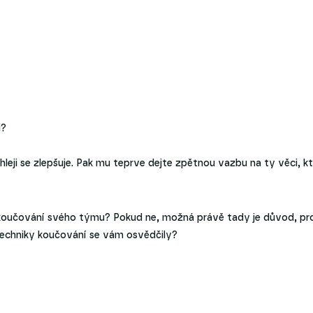
i?
eji se zlepšuje. Pak mu teprve dejte zpětnou vazbu na ty věci, k
u koučování svého týmu? Pokud ne, možná právě tady je důvod, pr
 techniky koučování se vám osvědčily?