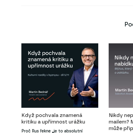
Po
Když pochvala znamená
Nikdy nep
kritiku a upřímnost urážku
mailem? M
může přip
Proč Rus řekne „je to absolutní