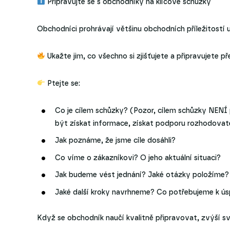
Připravujte se s obchodníky na klíčové schůzky
Obchodníci prohrávají většinu obchodních příležitostí u
Ukažte jim, co všechno si zjišťujete a připravujete p
Ptejte se:
Co je cílem schůzky? (Pozor, cílem schůzky NENÍ 
být získat informace, získat podporu rozhodova
Jak poznáme, že jsme cíle dosáhli?
Co víme o zákazníkovi? O jeho aktuální situaci?
Jak budeme vést jednání? Jaké otázky položíme?
Jaké další kroky navrhneme? Co potřebujeme k ú
Když se obchodník naučí kvalitně připravovat, zvýší 