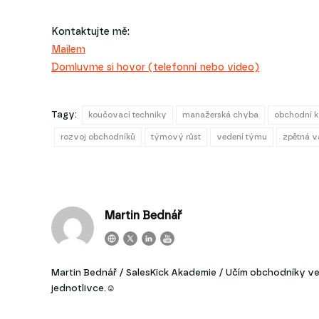
Kontaktujte mě:
Mailem
Domluvme si hovor (telefonní nebo video)
Tagy:
koučovací techniky
manažerská chyba
obchodní k
rozvoj obchodníků
týmový růst
vedení týmu
zpětná 
Martin Bednář
Martin Bednář / SalesKick Akademie / Učím obchodníky ve 
jednotlivce.☺