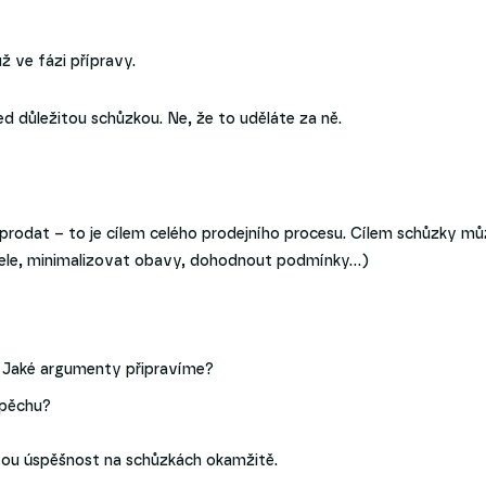
ž ve fázi přípravy.
řed důležitou schůzkou. Ne, že to uděláte za ně.
prodat – to je cílem celého prodejního procesu. Cílem schůzky mů
tele, minimalizovat obavy, dohodnout podmínky…)
 Jaké argumenty připravíme?
spěchu?
svou úspěšnost na schůzkách okamžitě.