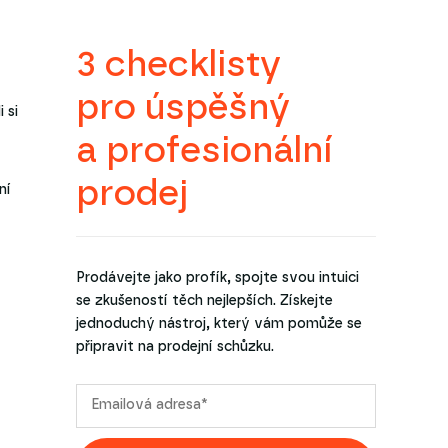
3 checklisty
pro úspěšný
 si
a profesionální
prodej
ní
Prodávejte jako profík, spojte svou intuici
se zkušeností těch nejlepších. Získejte
jednoduchý nástroj, který vám pomůže se
připravit na prodejní schůzku.