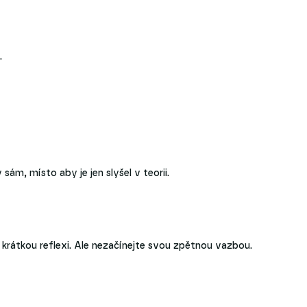
.
m, místo aby je jen slyšel v teorii.
e krátkou reflexi. Ale nezačínejte svou zpětnou vazbou.