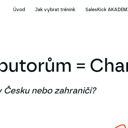
Úvod
Jak vybrat trénink
SalesKick AKADEM
ibutorům = Cha
v Česku nebo zahraničí?