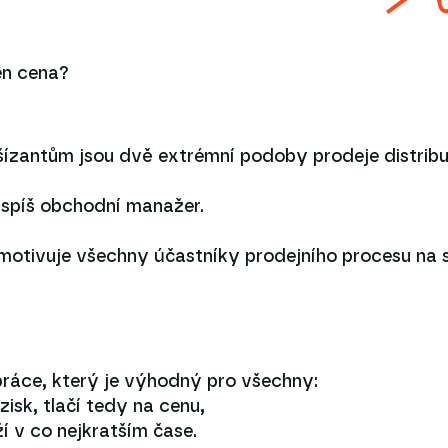
jen cena?
nšízantům jsou dvě extrémní podoby prodeje distribu
e spíš obchodní manažer.
otivuje všechny účastníky prodejního procesu na st
ráce, který je výhodný pro všechny:
 zisk, tlačí tedy na cenu,
í v co nejkratším čase.