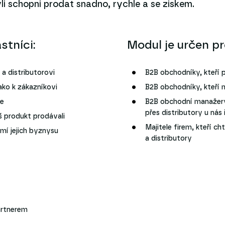
i schopni prodat snadno, rychle a se ziskem.
stníci:
Modul je určen pr
a distributorovi
B2B obchodníky, kteří p
jako k zákazníkovi
B2B obchodníky, kteří m
ce
B2B obchodní manažery 
přes distributory u nás 
 produkt prodávali
Majitele firem, kteří c
mí jejich byznysu
a distributory
artnerem