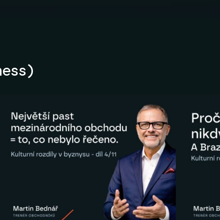
ness)