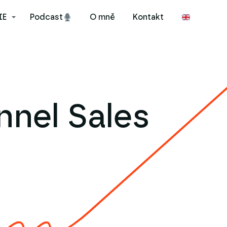
IE
Podcast
O mně
Kontakt
nnel Sales