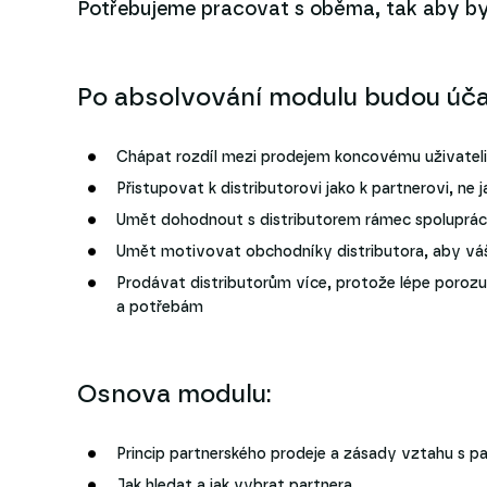
Potřebujeme pracovat s oběma, tak aby byl
Po absolvování modulu budou úča
Chápat rozdíl mezi prodejem koncovému uživateli 
Přistupovat k distributorovi jako k partnerovi, ne 
Umět dohodnout s distributorem rámec spoluprá
Umět motivovat obchodníky distributora, aby váš
Prodávat distributorům více, protože lépe porozu
a potřebám
Osnova modulu:
Princip partnerského prodeje a zásady vztahu s p
Jak hledat a jak vybrat partnera