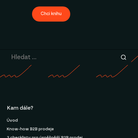
Chci knihu
Kam dále?
Úvod
Know-how B2B prodeje
3 checklisty pro úspěšnější B2B prodej