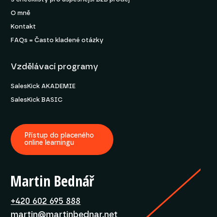
O mně
Kontakt
FAQs = Často kladené otázky
Vzdělávací programy
SalesKick AKADEMIE
SalesKick BASIC
Přístup do placeného
online learningu
Martin Bednář
+420 602 695 888
martin@martinbednar.net