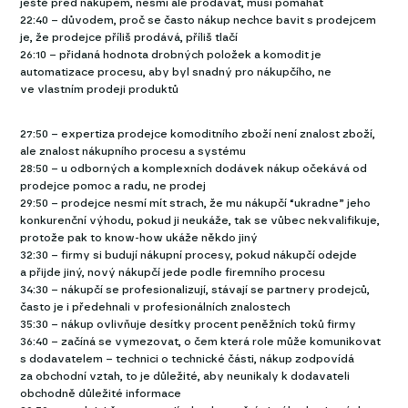
ještě před nákupem, nesmí ale prodávat, musí pomáhat
22:40 – důvodem, proč se často nákup nechce bavit s prodejcem
je, že prodejce příliš prodává, příliš tlačí
26:10 – přidaná hodnota drobných položek a komodit je
automatizace procesu, aby byl snadný pro nákupčího, ne
ve vlastním prodeji produktů
27:50 – expertiza prodejce komoditního zboží není znalost zboží,
ale znalost nákupního procesu a systému
28:50 – u odborných a komplexních dodávek nákup očekává od
prodejce pomoc a radu, ne prodej
29:50 – prodejce nesmí mít strach, že mu nákupčí “ukradne” jeho
konkurenční výhodu, pokud ji neukáže, tak se vůbec nekvalifikuje,
protože pak to know-how ukáže někdo jiný
32:30 – firmy si budují nákupní procesy, pokud nákupčí odejde
a přijde jiný, nový nákupčí jede podle firemního procesu
34:30 – nákupčí se profesionalizují, stávají se partnery prodejců,
často je i předehnali v profesionálních znalostech
35:30 – nákup ovlivňuje desítky procent peněžních toků firmy
36:40 – začíná se vymezovat, o čem která role může komunikovat
s dodavatelem – technici o technické části, nákup zodpovídá
za obchodní vztah, to je důležité, aby neunikaly k dodavateli
obchodně důležité informace