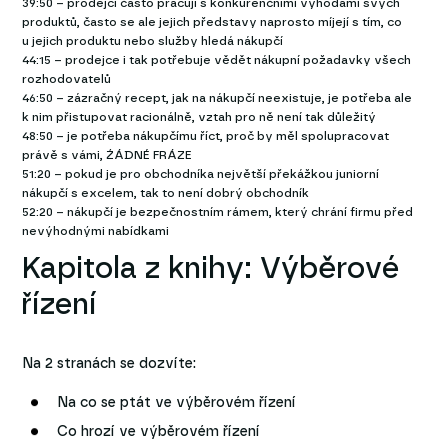
39:50 – prodejci často pracují s konkurenčními výhodami svých
produktů, často se ale jejich představy naprosto míjejí s tím, co
u jejich produktu nebo služby hledá nákupčí
44:15 – prodejce i tak potřebuje vědět nákupní požadavky všech
rozhodovatelů
46:50 – zázračný recept, jak na nákupčí neexistuje, je potřeba ale
k nim přistupovat racionálně, vztah pro ně není tak důležitý
48:50 – je potřeba nákupčímu říct, proč by měl spolupracovat
právě s vámi, ŹÁDNÉ FRÁZE
51:20 – pokud je pro obchodníka největší překážkou juniorní
nákupčí s excelem, tak to není dobrý obchodník
52:20 – nákupčí je bezpečnostním rámem, který chrání firmu před
nevýhodnými nabídkami
Kapitola z knihy: Výběrové
řízení
Na 2 stranách se dozvíte:
Na co se ptát ve výběrovém řízení
Co hrozí ve výběrovém řízení