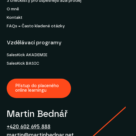
3 checklisty pro úspěšnější B2B prodej
O mně
Kontakt
FAQs = Často kladené otázky
Vzdělávací programy
SalesKick AKADEMIE
SalesKick BASIC
Přístup do placeného
online learningu
Martin Bednář
+420 602 695 888
martin@martinbednar.net