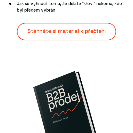
Jak se vyhnout tomu, že děláte "křoví" někomu, kdo
byl předem vybrán
Stáhněte si materiál k přečtení