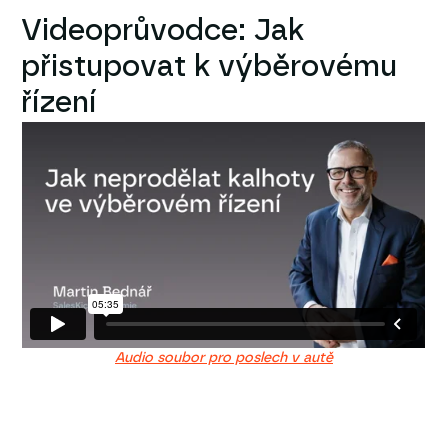
Videoprůvodce: Jak
přistupovat k výběrovému
řízení
Audio soubor pro poslech v autě