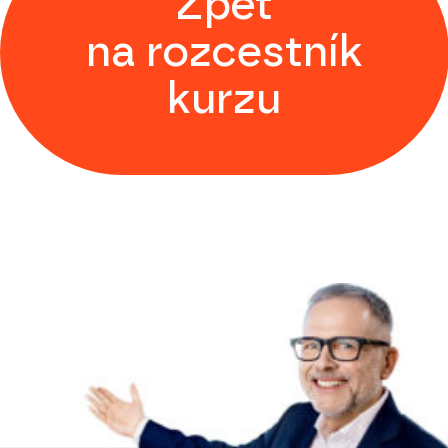
Zpět
na rozcestník
kurzu