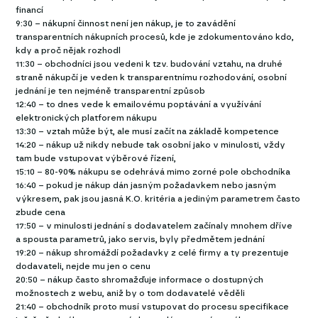
financí
9:30 – nákupní činnost není jen nákup, je to zavádění
transparentních nákupních procesů, kde je zdokumentováno kdo,
kdy a proč nějak rozhodl
11:30 – obchodníci jsou vedeni k tzv. budování vztahu, na druhé
straně nákupčí je veden k transparentnímu rozhodování, osobní
jednání je ten nejméně transparentní způsob
12:40 – to dnes vede k emailovému poptávání a využívání
elektronických platforem nákupu
13:30 – vztah může být, ale musí začít na základě kompetence
14:20 – nákup už nikdy nebude tak osobní jako v minulosti, vždy
tam bude vstupovat výběrové řízení,
15:10 – 80-90% nákupu se odehrává mimo zorné pole obchodníka
16:40 – pokud je nákup dán jasným požadavkem nebo jasným
výkresem, pak jsou jasná K.O. kritéria a jediným parametrem často
zbude cena
17:50 – v minulosti jednání s dodavatelem začínaly mnohem dříve
a spousta parametrů, jako servis, byly předmětem jednání
19:20 – nákup shromáždí požadavky z celé firmy a ty prezentuje
dodavateli, nejde mu jen o cenu
20:50 – nákup často shromažďuje informace o dostupných
možnostech z webu, aniž by o tom dodavatelé věděli
21:40 – obchodník proto musí vstupovat do procesu specifikace