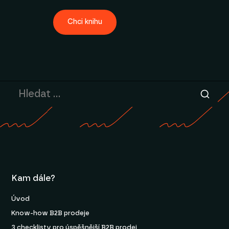
Chci knihu
Kam dále?
Úvod
Know-how B2B prodeje
3 checklisty pro úspěšnější B2B prodej