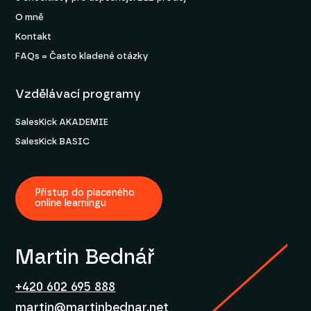
O mně
Kontakt
FAQs = Často kladené otázky
Vzdělávací programy
SalesKick AKADEMIE
SalesKick BASIC
Přístup do placeného
online learningu
Martin Bednář
+420 602 695 888
martin@martinbednar.net