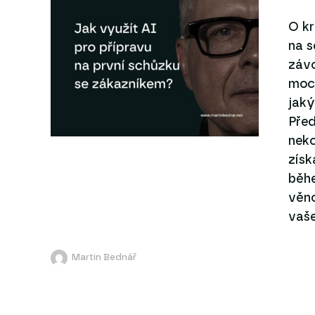
O kr
na 
závo
moc
jaký
Před
neko
získ
běh
věno
vaše
Martin Bednář