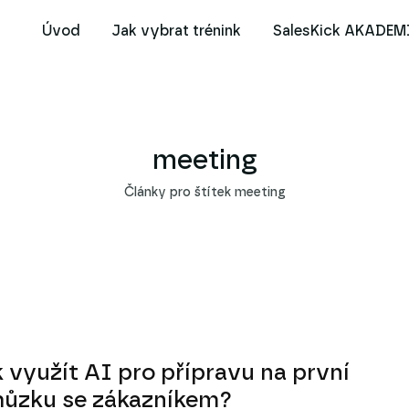
Úvod
Jak vybrat trénink
SalesKick AKADEM
meeting
Články pro štítek meeting
 využít AI pro přípravu na první
hůzku se zákazníkem?