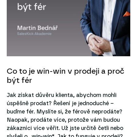
Co to je win-win v prodeji a proč
být fér
Jak získat důvěru klienta, abychom mohli
úspěšně prodat? Řešení je jednoduché –
buďme fér. Myslíte si, že férově neprodáte?
Naopak, prodáte více, protože vám budou
zákazníci více věřit. Už jste určitě četli nebo
slyšeli o „win-win“. Jak to funguje v prodeji?