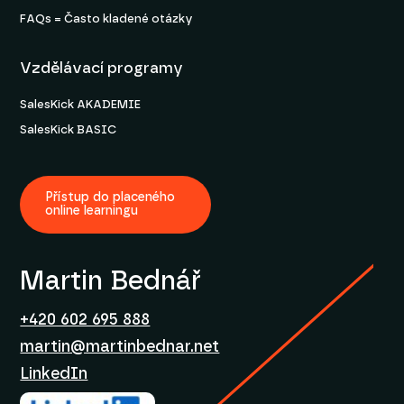
FAQs = Často kladené otázky
Vzdělávací programy
SalesKick AKADEMIE
SalesKick BASIC
Přístup do placeného
online learningu
Martin Bednář
+420 602 695 888
martin@martinbednar.net
LinkedIn