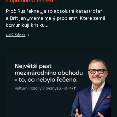
a upřímnost urážku
Proč Rus řekne „je to absolutní katastrofa“
a Brit jen „máme malý problém“. Které země
komunikují kritiku…
Celý článek