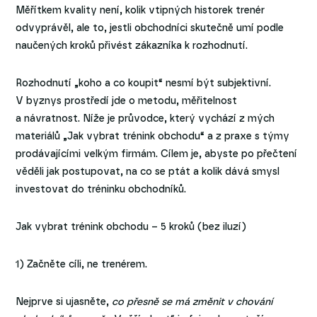
Měřítkem kvality není, kolik vtipných historek trenér
odvyprávěl, ale to, jestli obchodníci skutečně umí podle
naučených kroků přivést zákazníka k rozhodnutí.
Rozhodnutí „koho a co koupit“ nesmí být subjektivní.
V byznys prostředí jde o metodu, měřitelnost
a návratnost. Níže je průvodce, který vychází z mých
materiálů „Jak vybrat trénink obchodu“ a z praxe s týmy
prodávajícími velkým firmám. Cílem je, abyste po přečtení
věděli jak postupovat, na co se ptát a kolik dává smysl
investovat do tréninku obchodníků.
Jak vybrat trénink obchodu – 5 kroků (bez iluzí)
1) Začněte cíli, ne trenérem.
Nejprve si ujasněte,
co přesně se má změnit v chování