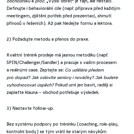
obchodníků
a
proč
. „Vyšší obrat“ je fajn, ale nestačí.
Definujte i behaviorální cíle (např. příprava před každým
meetingem, zjištění potřeb před prezentací, shrnutí
přínosů v řešeních). Až pak hledejte formu a lektora.
2) Požadujte metodu a přenos do praxe.
Kvalitní trénink prodeje má jasnou metodiku (např.
SPIN/Challenger/Sandler) a pracuje s vaším procesem
a reálnými case. Zeptejte se:
Co uděláte předem
pro dopad? Jak oslovíte seniory i nováčky? Jak budete
vyhodnocovat úspěch?
Pokud umí jen bavit, raději si
zaplaťte klauna – obchod potřebuje výsledek.
3) Nastavte follow-up.
Bez systému podpory po tréninku (coaching, role-play,
kontrolní body) se tým vrátí ke starým návykům