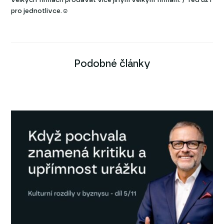
velkých firmách prodávat více jiným velkým firmám. / Teď už i
pro jednotlivce.☺
Podobné články