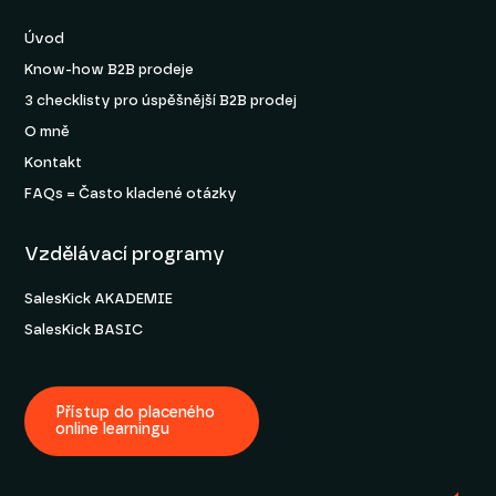
Úvod
Know-how B2B prodeje
3 checklisty pro úspěšnější B2B prodej
O mně
Kontakt
FAQs = Často kladené otázky
Vzdělávací programy
SalesKick AKADEMIE
SalesKick BASIC
Přístup do placeného
online learningu