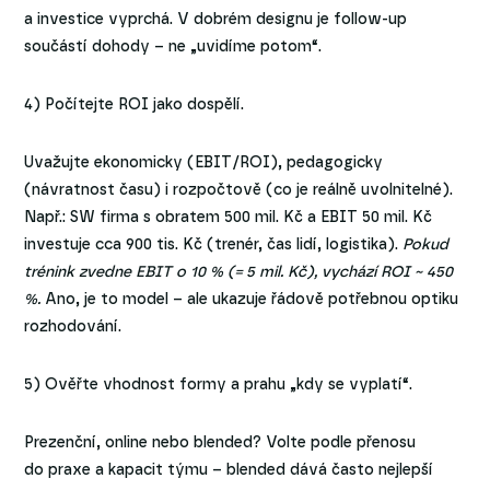
a investice vyprchá. V dobrém designu je follow-up
součástí dohody – ne „uvidíme potom“.
4) Počítejte ROI jako dospělí.
Uvažujte ekonomicky (EBIT/ROI), pedagogicky
(návratnost času) i rozpočtově (co je reálně uvolnitelné).
Např.: SW firma s obratem 500 mil. Kč a EBIT 50 mil. Kč
investuje cca 900 tis. Kč (trenér, čas lidí, logistika).
Pokud
trénink zvedne EBIT o 10 % (= 5 mil. Kč), vychází ROI ~ 450
%.
Ano, je to model – ale ukazuje řádově potřebnou optiku
rozhodování.
5) Ověřte vhodnost formy a prahu „kdy se vyplatí“.
Prezenční, online nebo blended? Volte podle přenosu
do praxe a kapacit týmu – blended dává často nejlepší