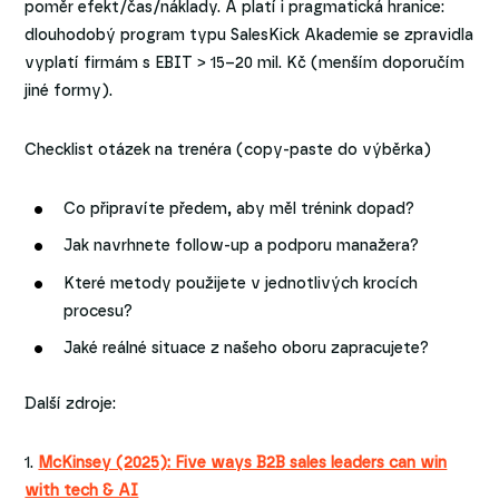
poměr efekt/čas/náklady. A platí i pragmatická hranice:
dlouhodobý program typu SalesKick Akademie se zpravidla
vyplatí firmám s EBIT > 15–20 mil. Kč (menším doporučím
jiné formy).
Checklist otázek na trenéra (copy-paste do výběrka)
Co připravíte předem, aby měl trénink dopad?
Jak navrhnete follow-up a podporu manažera?
Které metody použijete v jednotlivých krocích
procesu?
Jaké reálné situace z našeho oboru zapracujete?
Další zdroje:
1.
McKinsey (2025): Five ways B2B sales leaders can win
with tech & AI