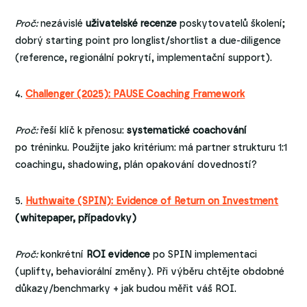
Proč:
nezávislé
uživatelské recenze
poskytovatelů školení;
dobrý starting point pro longlist/shortlist a due-diligence
(reference, regionální pokrytí, implementační support).
4.
Challenger (2025): PAUSE Coaching Framework
Proč:
řeší klíč k přenosu:
systematické coachování
po tréninku. Použijte jako kritérium: má partner strukturu 1:1
coachingu, shadowing, plán opakování dovedností?
5.
Huthwaite (SPIN): Evidence of Return on Investment
(whitepaper, případovky)
Proč:
konkrétní
ROI evidence
po SPIN implementaci
(uplifty, behaviorální změny). Při výběru chtějte obdobné
důkazy/benchmarky + jak budou měřit váš ROI.