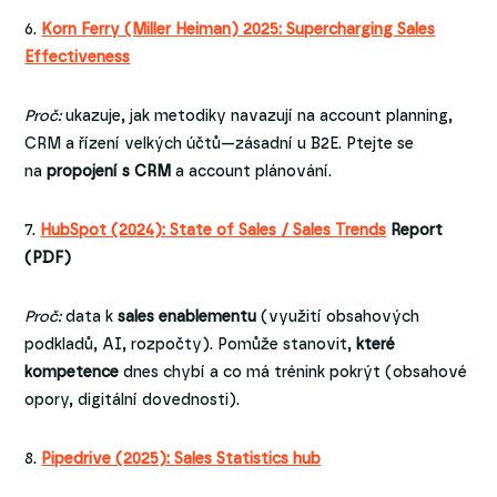
6.
Korn Ferry (Miller Heiman) 2025: Supercharging Sales
Effectiveness
Proč:
ukazuje, jak metodiky navazují na account planning,
CRM a řízení velkých účtů—zásadní u B2E. Ptejte se
na
propojení s CRM
a account plánování.
7.
HubSpot (2024): State of Sales / Sales Trends
Report
(PDF)
Proč:
data k
sales enablementu
(využití obsahových
podkladů, AI, rozpočty). Pomůže stanovit,
které
kompetence
dnes chybí a co má trénink pokrýt (obsahové
opory, digitální dovednosti).
8.
Pipedrive (2025): Sales Statistics hub