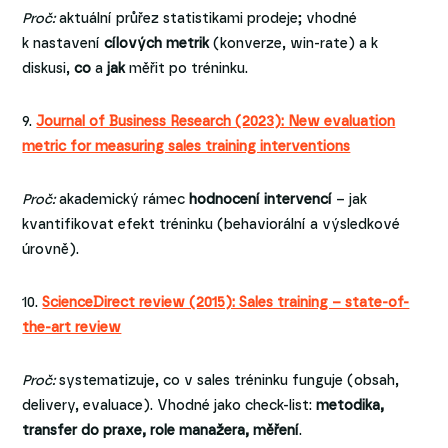
Proč:
aktuální průřez statistikami prodeje; vhodné
k nastavení
cílových metrik
(konverze, win-rate) a k
diskusi,
co
a
jak
měřit po tréninku.
9.
Journal of Business Research (2023): New evaluation
metric for measuring sales training interventions
Proč:
akademický rámec
hodnocení intervencí
– jak
kvantifikovat efekt tréninku (behaviorální a výsledkové
úrovně).
10.
ScienceDirect review (2015): Sales training – state-of-
the-art review
Proč:
systematizuje, co v sales tréninku funguje (obsah,
delivery, evaluace). Vhodné jako check-list:
metodika,
transfer do praxe, role manažera, měření
.