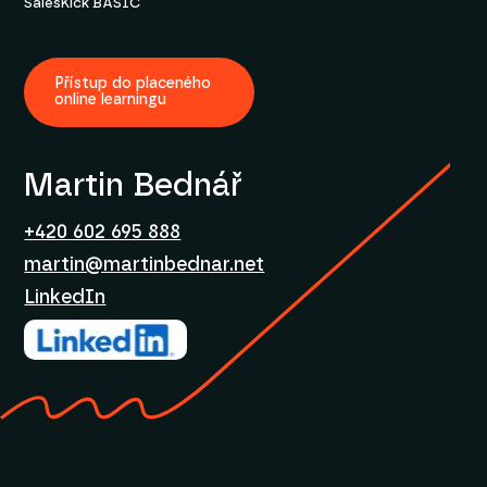
SalesKick BASIC
Přístup do placeného
online learningu
Martin Bednář
+420 602 695 888
martin@martinbednar.net
LinkedIn