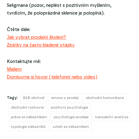
Seligmana (pozor, neplést s pozitivním myšlením,
tvrdícím, že poloprázdná sklenice je poloplná).
Čtěte dále:
Jak vybrat prodejní školení?
Zpátky na často kladené otázky
Kontaktujte mě:
Mailem
Domluvme si hovor (telefonní nebo video)
Tagy:
B2B obchod
emoce v prodeji
obchodní komunikace
obchodní rozhovor
pozitivní psychologie
práce se zákazníkem
psychologie prodeje
transakční analýza
typologie zákazníků
vztah se zákazníkem