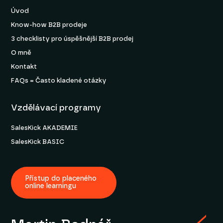
Úvod
Know-how B2B prodeje
3 checklisty pro úspěšnější B2B prodej
O mně
Kontakt
FAQs = Často kladené otázky
Vzdělávací programy
SalesKick AKADEMIE
SalesKick BASIC
Přístup do placeného
online learningu