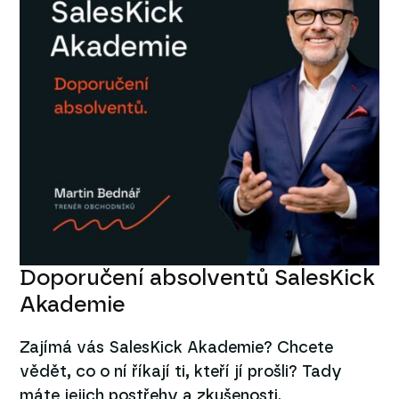
Doporučení absolventů SalesKick
Akademie
Zajímá vás SalesKick Akademie? Chcete
vědět, co o ní říkají ti, kteří jí prošli? Tady
máte jejich postřehy a zkušenosti.