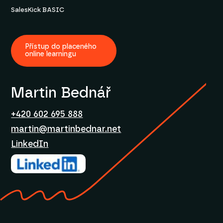
SalesKick BASIC
Přístup do placeného
online learningu
Martin Bednář
+420 602 695 888
martin@martinbednar.net
LinkedIn