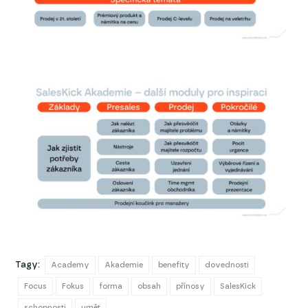
Tagy:
Academy
Akademie
benefity
dovednosti
Focus
Fokus
forma
obsah
přínosy
SalesKick
schopnosti
umět