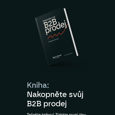
Kniha:
Nakopněte svůj
B2B prodej
Začněte knihou! Získáte první tipy