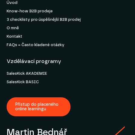
Úvod
Know-how B2B prodeje
3 checklisty pro úspěšnější B2B prodej
O mně
Kontakt
FAQs = Často kladené otázky
Vzdělávací programy
SalesKick AKADEMIE
SalesKick BASIC
Přístup do placeného
online learningu
Martin Bednář