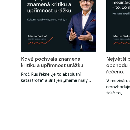
Když pochvala znamená
Největší 
kritiku a upřímnost urážku
obchodu =
řečeno.
Proč Rus řekne „je to absolutní
katastrofa“ a Brit jen „máme malý…
V mezináro
nerozhoduje 
také to,…