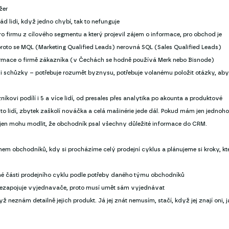
žer
d lidi, když jedno chybí, tak to nefunguje
ro firmu z cílového segmentu a který projevil zájem o informace, pro obchod je
 proto se MQL (Marketing Qualified Leads) nerovná SQL (Sales Qualified Leads)
informace o firmě zákazníka (v Čechách se hodně používá Merk nebo Bisnode)
i schůzky – potřebuje rozumět byznysu, potřebuje volanému položit otázky, aby
ovi podílí i 5 a více lidí, od presales přes analytika po akounta a produktové
to lidí, zbytek zaškolí nováčka a celá mašinérie jede dál. Pokud mám jen jednoho
jen mohu modlit, že obchodník psal všechny důležité informace do CRM.
em obchodníků, kdy si procházíme celý prodejní cyklus a plánujeme si kroky, kt
ané části prodejního cyklu podle potřeby daného týmu obchodníků
nezapojuje vyjednavače, proto musí umět sám vyjednávat
 neznám detailně jejich produkt. Já jej znát nemusím, stačí, když jej znají oni, j