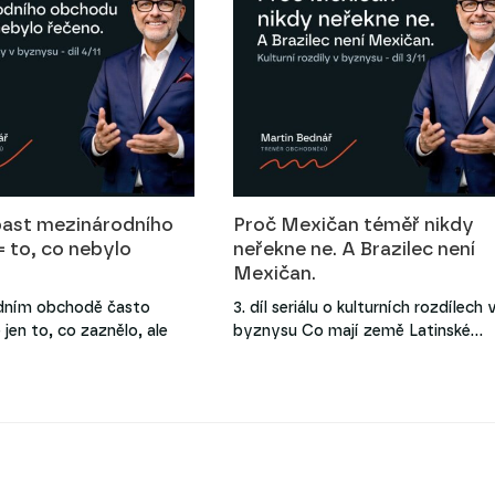
past mezinárodního
Proč Mexičan téměř nikdy
 to, co nebylo
neřekne ne. A Brazilec není
Mexičan.
dním obchodě často
3. díl seriálu o kulturních rozdílech 
jen to, co zaznělo, ale
byznysu Co mají země Latinské…