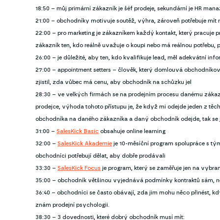
18:50 – můj primární zákazník je šéf prodeje, sekundární je HR mana
21:00 – obchodníky motivuje soutěž, výhra, zároveň potřebuje mít rá
22:00 – pro marketing je zákazníkem každý kontakt, který pracuje p
zákazník ten, kdo reálně uvažuje o koupi nebo má reálnou potřebu,
26:00 – je důležité, aby ten, kdo kvalifikuje lead, měl adekvátní 
27:00 – appointment setters – člověk, který domlouvá obchodníkov
zjistil, zda vůbec má cenu, aby obchodník na schůzku jel
28:30 – ve velkých firmách se na prodejním procesu danému zákazník
prodejce, výhoda tohoto přístupu je, že když mi odejde jeden z těch
obchodníka na daného zákazníka a daný obchodník odejde, tak se 
31:00 –
SalesKick Basic
obsahuje online learning
32:00 –
SalesKick Akademie
je 10-měsíční program spolupráce s tým
obchodníci potřebují dělat, aby dobře prodávali
33:30 –
SalesKick Focus
je program, který se zaměřuje jen na vybr
35:00 – obchodník většinou vyjednává podmínky kontraktů sám, 
36:40 – obchodníci se často obávají, zda jim mohu něco přinést, když
znám prodejní psychologii.
38:30 – 3 dovednosti, které dobrý obchodník musí mít: