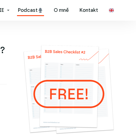
IE
Podcast
O mně
Kontakt
ě?