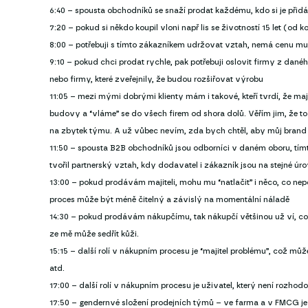
6:40 – spousta obchodníků se snaží prodat každému, kdo si je přidá
7:20 – pokud si někdo koupil vloni např lis se životností 15 let (od
8:00 – potřebuji s tímto zákazníkem udržovat vztah, nemá cenu mu
9:10 – pokud chci prodat rychle, pak potřebuji oslovit firmy z daného
nebo firmy, které zveřejnily, že budou rozšiřovat výrobu
11:05 – mezi mými dobrými klienty mám i takové, kteří tvrdí, že ma
budovy a “vláme” se do všech firem od shora dolů. Věřím jim, že to f
na zbytek týmu. A už vůbec nevím, zda bych chtěl, aby můj brand 
11:50 – spousta B2B obchodníků jsou odborníci v daném oboru, tím
tvořil partnerský vztah, kdy dodavatel i zákazník jsou na stejné úro
13:00 – pokud prodávám majiteli, mohu mu “natlačit” i něco, co ne
proces může být méně čitelný a závislý na momentální náladě
14:30 – pokud prodávám nákupčímu, tak nákupčí většinou už ví, co
ze mě může sedřít kůži.
15:15 – další rolí v nákupním procesu je “majitel problému”, což mů
atd.
17:00 – další rolí v nákupním procesu je uživatel, který není rozho
17:50 – gendernvé složení prodejních týmů – ve farma a v FMCG je