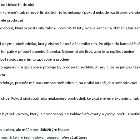
 na LinkedIn do sítě
 konkurence), tak si nový lis dalších 14 let nekoupí (pokud nebude rozšiřovat výrob
 ale prodávat
 oboru, které si postavily fabriku před 12-13 lety, kde je šance na obměnu zařízen
jí v týmu obchodníka, který získává nové zákazníky tím, že přijde do kancelářsk
unguje v případě daného člověka. Nejsem si ale jistý, zda je to replikovatelné
byl spojován s tímto způsobem prodeje.
to agresivním způsobem prodeje by prodávat nechtěli. A navíc by se jim pak těž
vni.
potřebuje, protože má pravomoce rozhodnout, na druhé straně jeho rozhodovací
 chce. Pokud přistupuji jako nezkušený obchodník ke zkušenému nákupčímu, tak 
že být šéf výroby, který je hodnocený na základě efektivity výroby, počtu zmetků
dovatelem, ale může být důležitým hlasem.
 hodně žen, v technických oborech převažují ženy