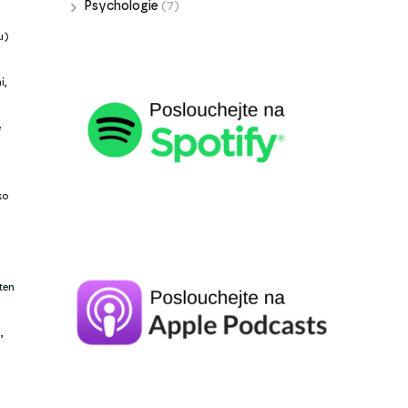
Psychologie
(7)
u)
í,
é
ko
ten
,