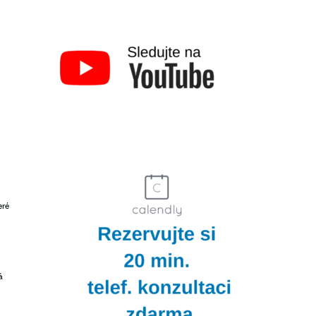
eré
á