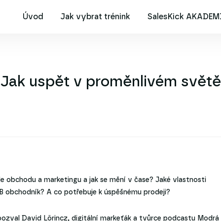
Úvod
Jak vybrat trénink
SalesKick AKADEM
B: Jak uspět v proměnlivém svět
le obchodu a marketingu a jak se mění v čase? Jaké vlastnosti
B obchodník? A co potřebuje k úspěšnému prodeji?
zval David Lörincz, digitální markeťák a tvůrce podcastu Modrá