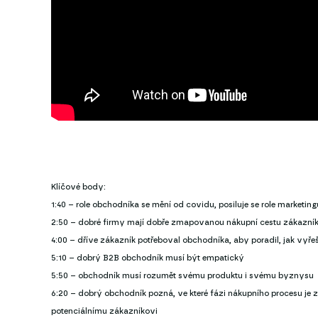
Klíčové body:
1:40 – role obchodníka se mění od covidu, posiluje se role marketin
2:50 – dobré firmy mají dobře zmapovanou nákupní cestu zákazníka
4:00 – dříve zákazník potřeboval obchodníka, aby poradil, jak vyřeš
5:10 – dobrý B2B obchodník musí být empatický
5:50 – obchodník musí rozumět svému produktu i svému byznysu
6:20 – dobrý obchodník pozná, ve které fázi nákupního procesu je 
potenciálnímu zákazníkovi