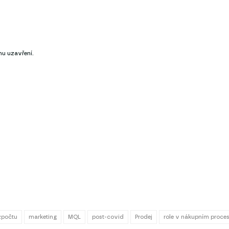
mu uzavření.
ozpočtu
marketing
MQL
post-covid
Prodej
role v nákupním proce