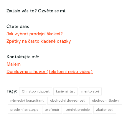
Zaujalo vás to? Ozvěte se mi.
Čtěte dále:
Jak vybrat prodejní školení?
Zpátky na často kladené otázky
Kontaktujte mě:
Mailem
Domluvme si hovor (telefonní nebo video)
Tagy:
Christoph Lippert
kariérní růst
mentorství
německý konzultant
obchodní dovednosti
obchodní školení
prodejní strategie
telefonát
trénink prodeje
zkušenosti