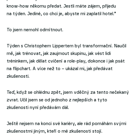
know-how někomu předat. Jestli máte zájem, přijedu
na týden. Jediné, co chci je, abyste mi zaplatil hotel.”
To jsem nemohl odmítnout.
Týden s Christophem Lippertem byl transformační. Naučil
mě, jak trénovat, jak zaujmout skupinu, jak vést lidi
tréninkem, jak dělat cvičení a role-play, dokonce i jak psát
na flipchart. A více než to – ukázal mi, jak předávat
zkušenosti.
Teď, když se ohlédnu zpět, jsem vděčný za tento nečekaný
zvrat. Učil jsem se od jednoho z nejlepších a tyto
zkušenosti nyní předávám dál.
Ještě nejsem na konci své kariéry, ale rád pomáhám svými
zkušenostmi jiným, kteří o mé zkušenosti stojí.