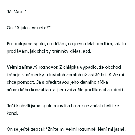
Já: “Ano.”
On: “A jak si vedete?”
Probrali jsme spolu, co dělám, co jsem dělal předtím, jak to
prodávám, jak chci ty tréninky dělat, atd.
Velmi zajímavý rozhovor. Z chlápka vypadlo, že obchod
trénuje v německy mluvících zemích už asi 30 let. A že mi
chce pomoct. Já s představou jeho denního fíčka
německého konzultanta jsem zdvořile poděkoval a odmítl.
Ještě chvíli jsme spolu mluvili a hovor se začal chýlit ke
konci.
On se ještě zeptal: “Zníte mi velmi rozumně. Není mi jasné,