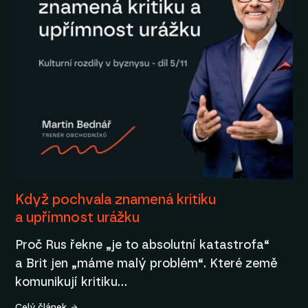
Když pochvala znamená kritiku
a upřímnost urážku
Proč Rus řekne „je to absolutní katastrofa“
a Brit jen „máme malý problém“. Které země
komunikují kritiku…
Celý článek