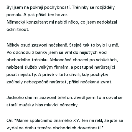
Byl jsem na pokraji pochybností. Tréninky se rozjížděly
pomalu. A pak přišel ten hovor.
Německý konzultant mi nabídl něco, co jsem nedokázal
odmítnout.
Někdy osud zazvoní nečekaně. Stejně tak to bylo i u mě.
Po odchodu z banky jsem se vrhl do nejistých vod
obchodního tréninku. Nekonečné chození po schůzkách,
nabízení služeb velkým firmám, a postupně narůstající
pocit nejistoty. A právě v této chvíli, kdy pochyby
začínaly nebezpečně narůstat, přišel nečekaný zvrat.
Jednoho dne mi zazvonil telefon. Zvedl jsem to a ozval se
starší mužský hlas mluvící německy.
On: “Máme společného známého XY. Ten mi řekl, že jste se
vydal na dráhu trenéra obchodních dovedností.”