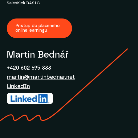
SalesKick BASIC
Přístup do placeného
online learningu
Martin Bednář
+420 602 695 888
martin@martinbednar.net
LinkedIn