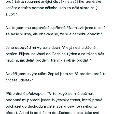
proč takto rozumně znějící člověk na začátku trenérské
kariéry odmítá pomoc někoho, kdo to dělá skoro celý
život.”
Na to jsem mu odpověděl upřímně: “Nemluvili jsme o ceně
za Vaše služby, ale obávám se, že si je nemohu dovolit.”
Jeho odpověď mi vyrazila dech: “Ale já nechci žádné
peníze. Přijedu za Vámi do Čech na týden a za týden Vás
naučím, jak dělat prodejní trénink a jak jej prodat.”
Nevěřil jsem svým uším. Zeptal jsem se: “A prosím, proč to
chcete udělat?”
Přišlo druhé překvapení: “Víte, když jsem já začínal,
podobně mi pomohl jeden švýcarský trenér, který právě
odcházel do důchodu a chtěl své know-how někomu
předat. A teď já odcházím do důchodu a chci také své