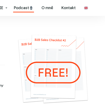
IE
Podcast
O mně
Kontakt
my