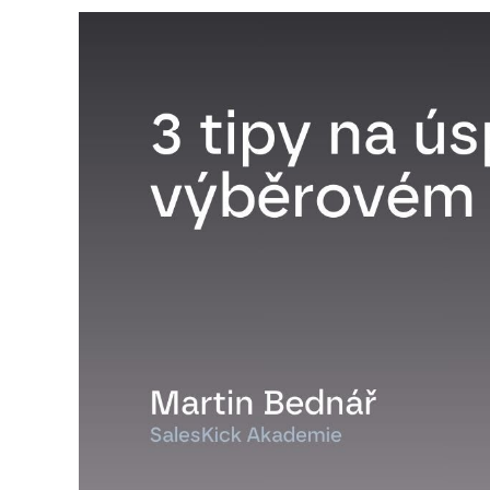
Video
přehrávač