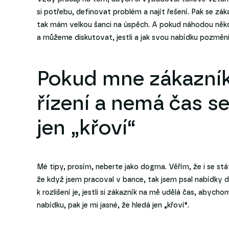
si potřebu, definovat problém a najít řešení. Pak se z
tak mám velkou šanci na úspěch. A pokud náhodou někdo 
a můžeme diskutovat, jestli a jak svou nabídku pozměn
Pokud mne zákazník
řízení a nemá čas s
jen „křoví“
Mé tipy, prosím, neberte jako dogma. Věřím, že i se stát
že když jsem pracoval v bance, tak jsem psal nabídky 
k rozlišení je, jestli si zákazník na mě udělá čas, abycho
nabídku, pak je mi jasné, že hledá jen „křoví“.