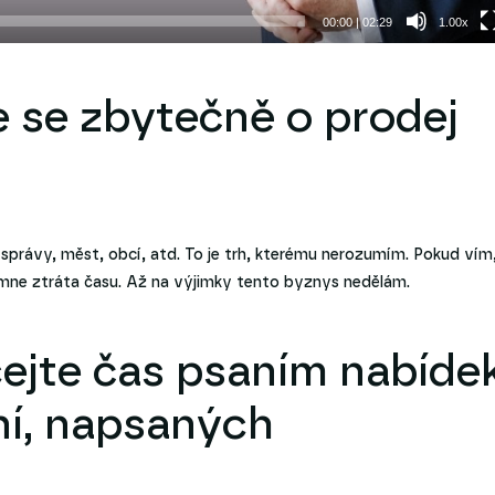
00:00
|
02:29
1.00x
e se zbytečně o prodej
 správy, měst, obcí, atd. To je trh, kterému nerozumím. Pokud vím,
o mne ztráta času. Až na výjimky tento byznys nedělám.
cejte čas psaním nabíde
ní, napsaných