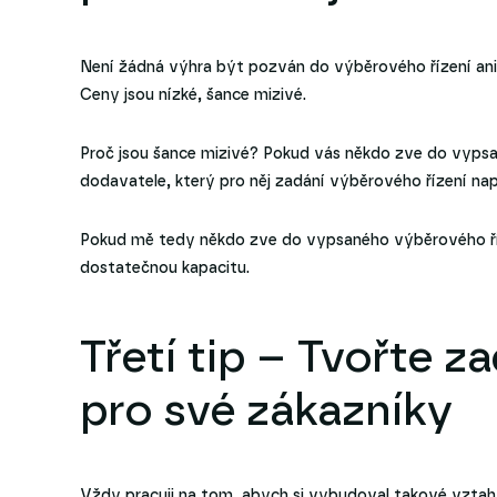
Není žádná výhra být pozván do výběrového řízení ani 
Ceny jsou nízké, šance mizivé.
Proč jsou šance mizivé? Pokud vás někdo zve do vyp
dodavatele, který pro něj zadání výběrového řízení nap
Pokud mě tedy někdo zve do vypsaného výběrového říz
dostatečnou kapacitu.
Třetí tip – Tvořte z
pro své zákazníky
Vždy pracuji na tom, abych si vybudoval takové vztah