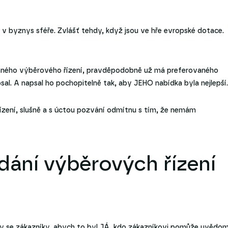
v byznys sféře. Zvlášť tehdy, když jsou ve hře evropské dotace.
saného výběrového řízení, pravděpodobně už má preferovaného
sal. A napsal ho pochopitelně tak, aby JEHO nabídka byla nejlepší.
ení, slušně a s úctou pozvání odmítnu s tím, že nemám
adání výběrových řízení
y se zákazníky, abych to byl JÁ, kdo zákazníkovi pomůže uvědom