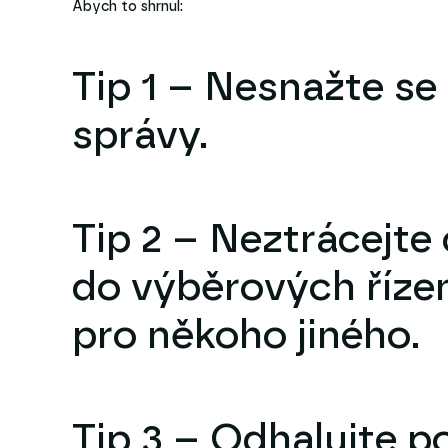
Abych to shrnul:
Tip 1 – Nesnažte se 
správy.
Tip 2 – Neztrácejte
do výběrových říze
pro někoho jiného.
Tip 3 – Odhalujte p