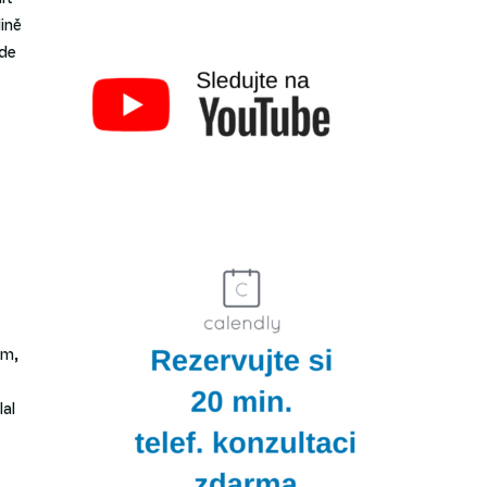
ině
jde
ím,
lal