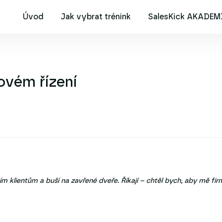
Úvod
Jak vybrat trénink
SalesKick AKADEM
ovém řízení
ním klientům a buší na zavřené dveře. Říkají – chtěl bych, aby mě fir