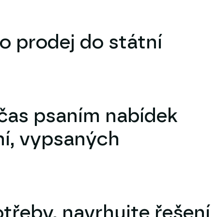
o prodej do státní
 čas psaním nabídek
ní, vypsaných
otřeby, navrhujte řešení