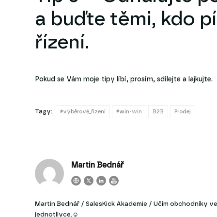
a buďte těmi, kdo p
řízení.
Pokud se Vám moje tipy líbí, prosím, sdílejte a lajkujte.
Tagy:
#výběrové_řízení
#win-win
B2B
Prodej
Martin Bednář
Martin Bednář / SalesKick Akademie / Učím obchodníky ve 
jednotlivce.☺