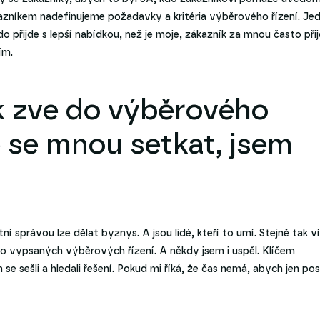
ákazníkem nadefinujeme požadavky a kritéria výběrového řízení. Jed
přijde s lepší nabídkou, než je moje, zákazník za mnou často při
ím.
 zve do výběrového
e se mnou setkat, jsem
ní správou lze dělat byznys. A jsou lidé, kteří to umí. Stejně tak v
do vypsaných výběrových řízení. A někdy jsem i uspěl. Klíčem
m se sešli a hledali řešení. Pokud mi říká, že čas nemá, abych jen pos