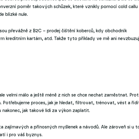
onverzní poměr takových schůzek, které vznikly pomocí cold callu
e blízké nule.
 jsou převážně z B2C – prodej čištění koberců, kdy obchodník
m kreditním kartám, atd. Takže tyto příklady ve mě ani nevzbuzuj
le velmi málo a ještě méně z nich se chce nechat zaměstnat. Pro
Potřebujeme proces, jak je hledat, filtrovat, trénovat, vést a řídi
A nakonec, jak takové lidi za výkon zaplatit.
sta zajímavých a přínosných myšlenek a návodů. Ale zároveň si u 
atí i pro váš byznys.