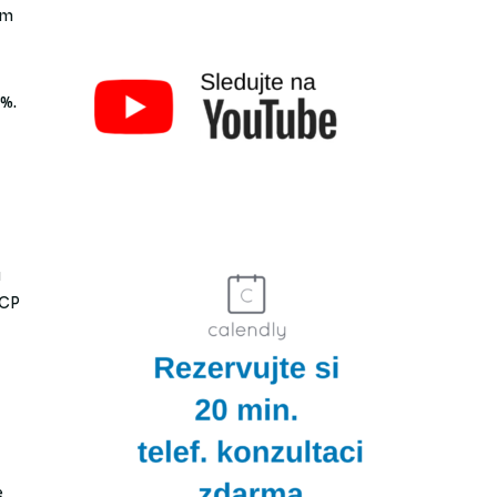
om
 %.
ů
ICP
e