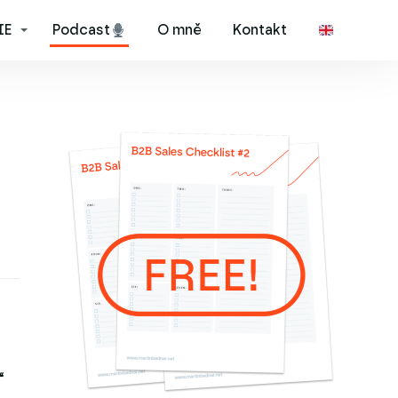
IE
Podcast
O mně
Kontakt
“