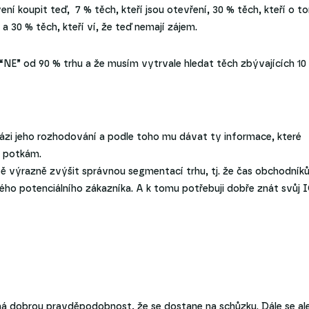
vení koupit teď, 7 % těch, kteří jsou otevření, 30 % těch, kteří o t
 a 30 % těch, kteří ví, že teď nemají zájem.
t “NE” od 90 % trhu a že musím vytrvale hledat těch zbývajících 10
ázi jeho rozhodování a podle toho mu dávat ty informace, které
o potkám.
ě výrazně zvýšit správnou segmentací trhu, tj. že čas obchodník
ého potenciálního zákazníka. A k tomu potřebuji dobře znát svůj 
 má dobrou pravděpodobnost, že se dostane na schůzku. Dále se al