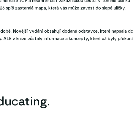
d nemáte ICP a neumíte číst zákaznickou cestu. V tomhle článku
26 spíš zastaralá mapa, která vás může zavést do slepé uličky.
é době. Novější vydání obsahují dodané odstavce, které napsala d
ály. ALE v knize zůstaly informace a koncepty, které už byly překon
educating.