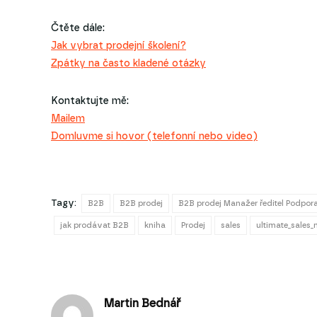
Čtěte dále:
Jak vybrat prodejní školení?
Zpátky na často kladené otázky
Kontaktujte mě:
Mailem
Domluvme si hovor (telefonní nebo video)
Tagy:
B2B
B2B prodej
B2B prodej Manažer ředitel Podpora
jak prodávat B2B
kniha
Prodej
sales
ultimate_sales
Martin Bednář