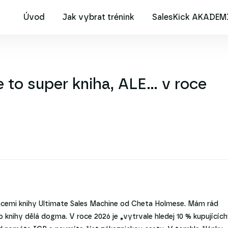
Úvod
Jak vybrat trénink
SalesKick AKADEM
e to super kniha, ALE… v roce
acemi knihy Ultimate Sales Machine od Cheta Holmese. Mám rád
 knihy dělá dogma. V roce 2026 je „vytrvale hledej 10 % kupujících