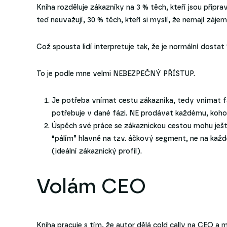
Kniha rozděluje zákazníky na 3 % těch, kteří jsou připra
teď neuvažují, 30 % těch, kteří si myslí, že nemají zájem
Což spousta lidí interpretuje tak, že je normální dosta
To je podle mne velmi NEBEZPEČNÝ PŘÍSTUP.
Je potřeba vnímat cestu zákazníka, tedy vnímat f
potřebuje v dané fázi. NE prodávat každému, koh
Úspěch své práce se zákaznickou cestou mohu ješt
“pálím” hlavně na tzv. áčkový segment, ne na každ
(ideální zákaznický profil).
Volám CEO
Kniha pracuje s tím, že autor dělá cold cally na CEO a