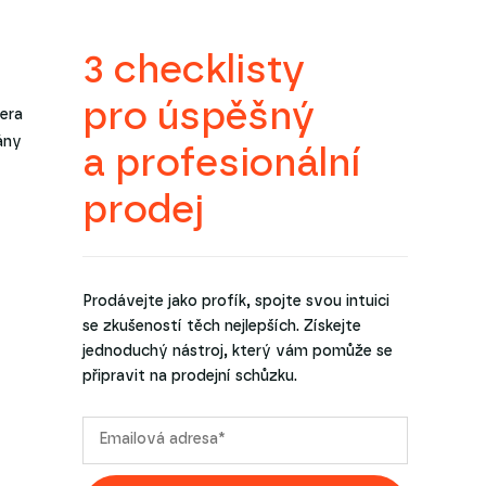
3 checklisty
pro úspěšný
cera
ány
a profesionální
prodej
Prodávejte jako profík, spojte svou intuici
se zkušeností těch nejlepších. Získejte
jednoduchý nástroj, který vám pomůže se
připravit na prodejní schůzku.