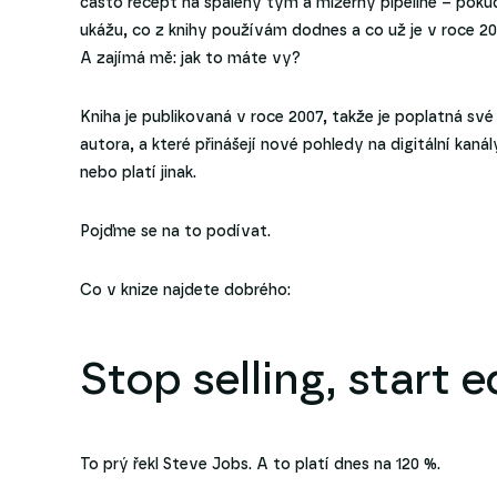
často recept na spálený tým a mizerný pipeline – poku
ukážu, co z knihy používám dodnes a co už je v roce 20
A zajímá mě: jak to máte vy?
Kniha je publikovaná v roce 2007, takže je poplatná sv
autora, a které přinášejí nové pohledy na digitální kan
nebo platí jinak.
Pojďme se na to podívat.
Co v knize najdete dobrého:
Stop selling, start 
To prý řekl Steve Jobs. A to platí dnes na 120 %.