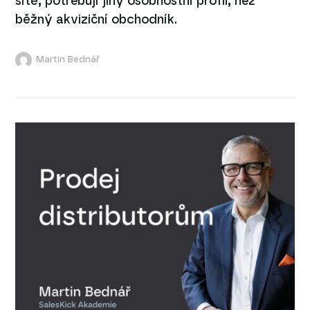
sítě, potřebují jiný osobnostní profil, než
běžný akviziční obchodník.
Martin Bednář