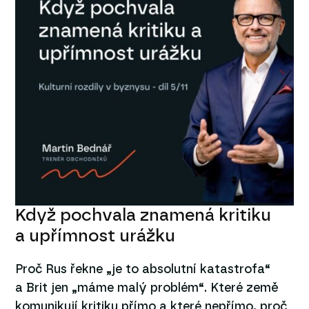
Když pochvala znamená kritiku
a upřímnost urážku
Proč Rus řekne „je to absolutní katastrofa“
a Brit jen „máme malý problém“. Které země
komunikují kritiku přímo a které nepřímo, proč