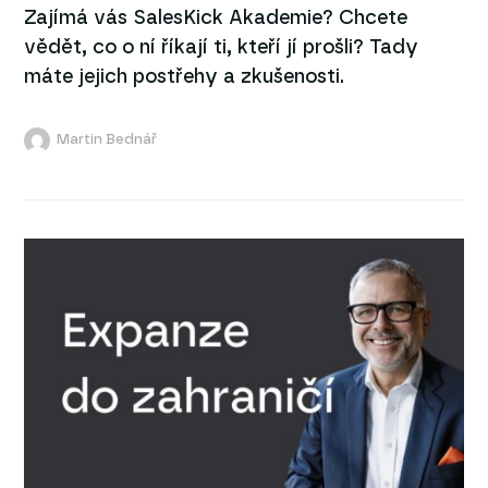
Zajímá vás SalesKick Akademie? Chcete
vědět, co o ní říkají ti, kteří jí prošli? Tady
máte jejich postřehy a zkušenosti.
Martin Bednář