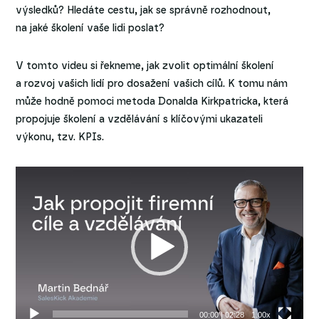
výsledků? Hledáte cestu, jak se správně rozhodnout,
na jaké školení vaše lidi poslat?
V tomto videu si řekneme, jak zvolit optimální školení
a rozvoj vašich lidí pro dosažení vašich cílů. K tomu nám
může hodně pomoci metoda Donalda Kirkpatricka, která
propojuje školení a vzdělávání s klíčovými ukazateli
výkonu, tzv. KPIs.
Video
přehrávač
00:00
|
02:28
1.00x