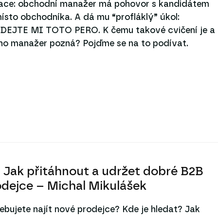
uace: obchodní manažer má pohovor s kandidátem
ísto obchodníka. A dá mu “profláklý” úkol:
DEJTE MI TOTO PERO. K čemu takové cvičení je a
ho manažer pozná? Pojďme se na to podívat.
 Jak přitáhnout a udržet dobré B2B
odejce – Michal Mikulášek
ebujete najít nové prodejce? Kde je hledat? Jak