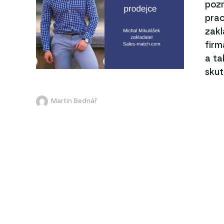
pozn
prac
zakl
firm
a ta
skut
Martin Bednář