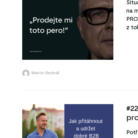
Sit
na m
PRO
z to
Martin Bednář
#22
pr
Potř