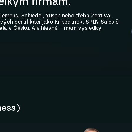
velkým firmám.
iemens, Schiedel, Yusen nebo třeba Zentiva.
ých certifikací jako Kirkpatrick, SPIN Sales či
ála v Česku. Ale hlavně – mám výsledky.
ness)