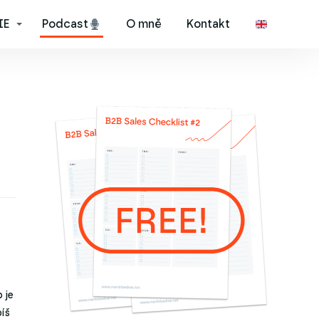
IE
Podcast
O mně
Kontakt
 je
píš