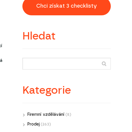
Chci získat 3 checklisty
Hledat
cí
ká
Kategorie
Firemní vzdělávání
(8)
Prodej
(263)