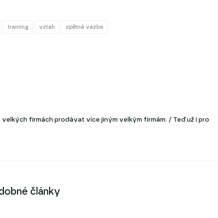
training
vztah
zpětná vazba
velkých firmách prodávat více jiným velkým firmám. / Teď už i pro
dobné články