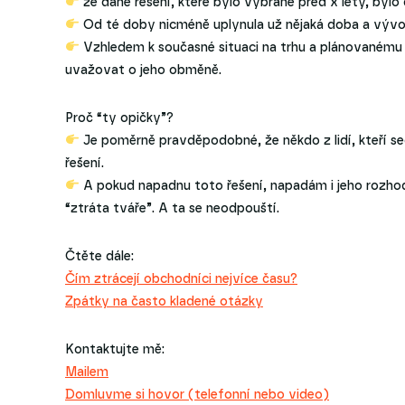
že dané řešení, které bylo vybrané před x lety, byl
Od té doby nicméně uplynula už nějaká doba a vývoj
Vzhledem k současné situaci na trhu a plánovanému r
uvažovat o jeho obměně.
Proč “ty opičky”?
Je poměrně pravděpodobné, že někdo z lidí, kteří se
řešení.
A pokud napadnu toto řešení, napadám i jeho rozhodn
“ztráta tváře”. A ta se neodpouští.
Čtěte dále:
Čím ztrácejí obchodníci nejvíce času?
Zpátky na často kladené otázky
Kontaktujte mě:
Mailem
Domluvme si hovor (telefonní nebo video)