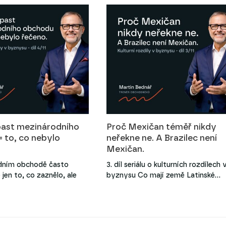
past mezinárodního
Proč Mexičan téměř nikdy
 to, co nebylo
neřekne ne. A Brazilec není
Mexičan.
dním obchodě často
3. díl seriálu o kulturních rozdílech 
jen to, co zaznělo, ale
byznysu Co mají země Latinské…