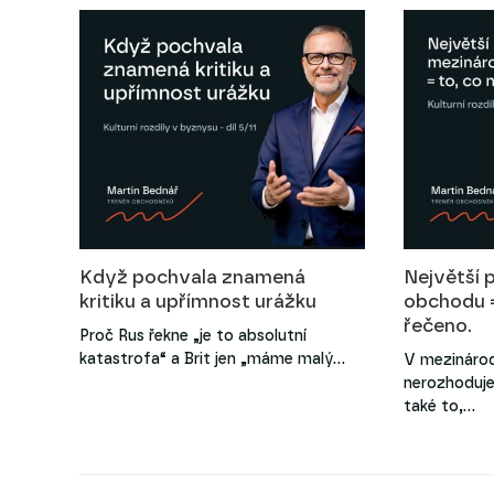
Když pochvala znamená
Největší 
kritiku a upřímnost urážku
obchodu =
řečeno.
Proč Rus řekne „je to absolutní
katastrofa“ a Brit jen „máme malý…
V mezináro
nerozhoduje 
také to,…