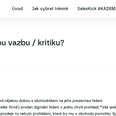
Úvod
Jak vybrat trénink
SalesKick AKADEM
u vazbu / kritiku?
před nějakou dobou s obchodníkem na jeho prezentaci řešení
lké firmě) prodat digitální řešení v jednu chvíli prohlásil: “Váš web
a prodeje to nebylo prohlášení, které by mu v obchodu pomohlo. S