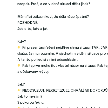
naopak. Proč, a co v dané situaci dělat jinak?
Mám říct zákazníkovi, že dělá něco špatně?
ROZHODNĚ.
Jde o to, kdy a jak.
Kdy?
Při prezentaci řešení nejdříve shrnu situaci TAK, JA
ukážu, že mu rozumím. A sjednotím vidění situace pro vš
A tento pohled si s nimi odsouhlasím.
Pak teprve mohu říct vlastní názor na situaci. Pak te
a očekávaný vývoj.
Jak?
NEODSUZUJI. NEKRITIZUJI. CHVÁLÍM! DOPORUČU
Jak to myslím?
S pokorou řeknu: