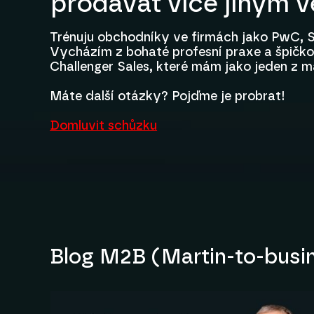
prodávat více jiným 
Trénuju obchodníky ve firmách jako PwC, S
Vycházím z bohaté profesní praxe a špičkov
Challenger Sales, které mám jako jeden z m
Máte další otázky? Pojďme je probrat!
Domluvit schůzku
Blog M2B (Martin-to-busi