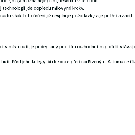
o dobrým (a možná nejlepším) řešením v té době.
 technologií jde dopředu mílovými kroky.
ůstu však toto řešení již nesplňuje požadavky a je potřeba začít
dí v místnosti, je podepsaný pod tím rozhodnutím pořídit stávají
utí. Před jeho kolegy, či dokonce před nadřízeným. A tomu se ří