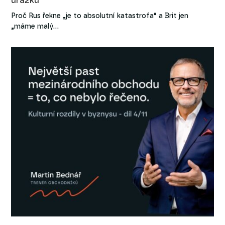
urážku
Proč Rus řekne „je to absolutní katastrofa“ a Brit jen
„máme malý…