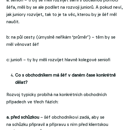
a: senioři – ti by se měli rozvíjet sami s občasnou pomocí
šéfa, měli by se ale podílet na rozvoji juniorů. A pokud neví,
jak juniory rozvíjet, tak to je ta věc, kterou by je šéf měl
naučit.
b: na půl cesty (úmyslně neříkám ‘průměr’) – těm by se
měl věnovat šéf
c: junioři – ty by měli rozvíjet hlavně kolegové senioři
Co s obchodníkem má šéf v daném čase konkrétně
dělat?
Rozvoj typicky probíhá na konkrétních obchodních
případech ve třech fázích:
a. před schůzkou
– šéf obchodníkovi zadá, aby se
na schůzku připravil a přípravu s ním před klientskou