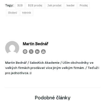
Tagy:
B2B
B2B prodej
Jak prodat
leader
Prodej
školení
trénink
Martin Bednář
Martin Bednář / SalesKick Akademie / Učím obchodníky ve
velkých firmách prodávat více jiným velkým firmám. / Teď už i
pro jednotlivce.☺
Podobné články