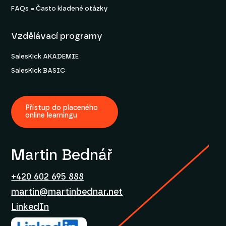
FAQs = Často kladené otázky
Vzdělávací programy
SalesKick AKADEMIE
SalesKick BASIC
Přístup do placeného
online learningu
Martin Bednář
+420 602 695 888
martin@martinbednar.net
LinkedIn