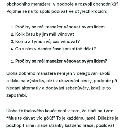
obchodního manažera v podpoře a rozvoji obchodníků?
Pojďme se na to spolu podívat ve čtyřech krocích:
Proč by se měl manažer věnovat svým lidem
Kolik času by jim měl věnovat
Komu z týmu svůj čas věnovat?
Co s ním v daném čase konkrétně dělat?
Proč by se měl manažer věnovat svým lidem?
Úloha dobrého manažera není jen v delegování úkolů
a tlaku na výsledky, ale i v ukazování cesty, podpoře při
hledání alternativ a dodávání sebedůvěry, když je to
zapotřebí.
Úloha fotbalového kouče není v tom, že tlačí na tým:
“Musíte dávat víc gólů!” To je každému jasné. Důležité je
pochopit silné i slabé stránky každého hráče, posilovat