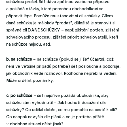
schůzkou prošel. Šéf dává zpětnou vazbu na přípravu
a pokládá otázky, které pomohou obchodníkovi se
připravit lépe. Pomůže mu stanovit si cíl schůzky. Cílem
dané schůzky je málokdy “prodat”, důležité je stanovit si
správně cíl DANÉ SCHŮZKY – např. zjištění potřeb, zjištění
schvalovacího procesu, zjištění priorit schvalovatelů, kteří
na schůzce nejsou, atd.
b. na schůzce
– na schůzce (pokud se jí šéf účastní, což
není ve většině případů potřeba) šéf poslouchá a pozoruje,
jak obchodník vede rozhovor. Rozhodně nepřebírá vedení.
Může si dělat poznámky.
c. po schůzce
– šéf nejdříve požádá obchodníka, aby
schůzku sám vyhodnotil – Jak hodnotí dosažení cíle
schůzky? Co udělal dobře, co mu pomohlo na cestě k cíli?
Co naopak nevyšlo dle plánů a co je potřeba příště
v obdobné situaci dělat jinak?