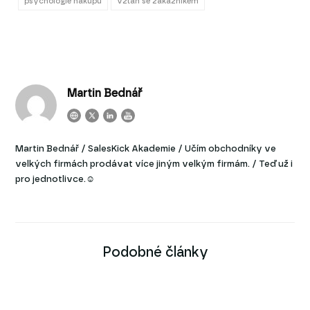
psychologie nákupu
vztah se zákazníkem
Martin Bednář
Martin Bednář / SalesKick Akademie / Učím obchodníky ve
velkých firmách prodávat více jiným velkým firmám. / Teď už i
pro jednotlivce.☺
Podobné články