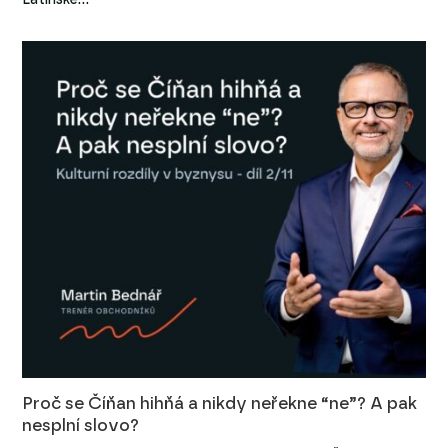
Proč se Číňan hihňá a nikdy neřekne “ne”? A pak
nesplní slovo?