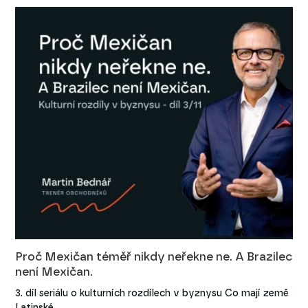
Proč Mexičan téměř nikdy neřekne ne. A Brazilec
není Mexičan.
3. díl seriálu o kulturních rozdílech v byznysu Co mají země
Latinské…