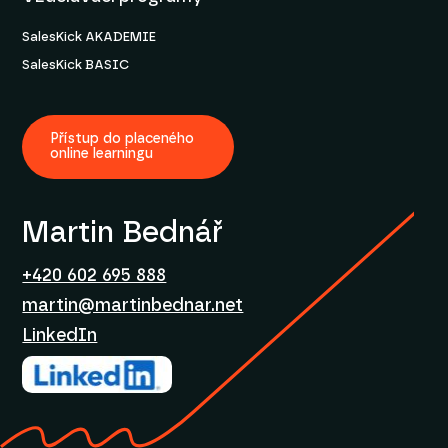
SalesKick AKADEMIE
SalesKick BASIC
Přístup do placeného
online learningu
Martin Bednář
+420 602 695 888
martin@martinbednar.net
LinkedIn