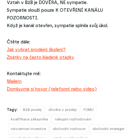
Vztah v B2B je DŮVĚRA, NE sympatie.
Sympatie slouží pouze K OTEVŘENÍ KANÁLU
POZORNOSTI.
Když je kanál otevřen, sympatie splnila svůj úkol.
Čtěte dále:
Jak vybrat prodejní školení?
Zpátky na často kladené otázky
Kontaktujte mě:
Mailem
Domluvme si hovor (telefonní nebo video)
Tagy:
B2B prodej
důvěra v prodeji
FOMU
kvalifikace zákazníka
nákupní rozhodování
návratnost investice
obchodní rozhovor
obchodní strategie