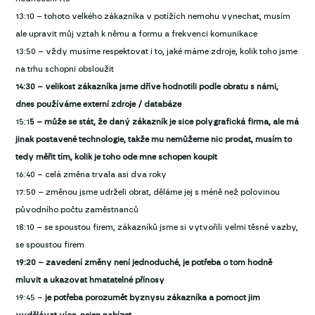
13:10 – tohoto velkého zákazníka v potížích nemohu vynechat, musím
ale upravit můj vztah k němu a formu a frekvenci komunikace
13:50 – vždy musíme respektovat i to, jaké máme zdroje, kolik toho jsme
na trhu schopni obsloužit
14:30 – velikost zákazníka jsme dříve hodnotili podle obratu s námi,
dnes používáme externí zdroje / databáze
15:1
5 – může se stát, že daný zákazník je sice polygrafická firma, ale má
jinak postavené technologie, takže mu nemůžeme nic prodat, musím to
tedy měřit tím, kolik je toho ode mne schopen koupit
16:40 – celá změna trvala asi dva roky
17:50 – změnou jsme udrželi obrat, děláme jej s méně než polovinou
původního počtu zaměstnanců
18:10 – se spoustou firem, zákazníků jsme si vytvořili velmi těsné vazby,
se spoustou firem
19:20 – zavedení změny není jednoduché, je potřeba o tom hodně
mluvit a ukazovat hmatatelné přínosy
19:45 –
je potřeba porozumět byznysu zákazníka a pomoct jim