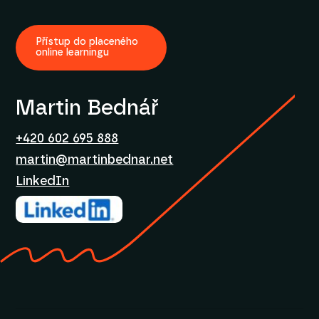
Přístup do placeného
online learningu
Martin Bednář
+420 602 695 888
martin@martinbednar.net
LinkedIn