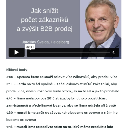
Klíčové body:
3:00 – Spousta firem se snaží oslovit více zákazníků, aby prodali více
3:15 – Jarda na to šel opačně – začal oslovovat MÉNĚ zákazníků, aby
prodal více, dnešní rozhovor bude o tom, jak na to šel a jak to probíhalo
4:40 – firma měla po roce 2010 ztrátu, bylo nutno propustit1část
zaměstnanců a předefinovat byznys, aby se firma udržela při životě
4:50 – museli jsme začít uvažovat koho budeme oslovovat a s čím ho
budeme oslovovat
7:15 – museli jsme se podívat nejen na to, jaký máme produkt a kde