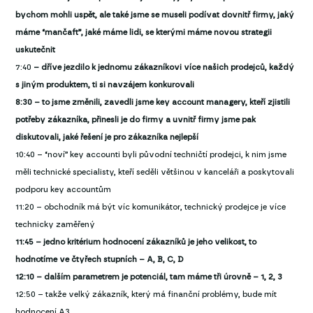
bychom mohli uspět, ale také jsme se museli podívat dovnitř firmy, jaký
máme “mančaft”, jaké máme lidi, se kterými máme novou strategii
uskutečnit
7:40
– dříve jezdilo k jednomu zákazníkovi více našich prodejců, každý
s jiným produktem, ti si navzájem konkurovali
8:30 – to jsme změnili, zavedli jsme key account managery, kteří zjistili
potřeby zákazníka, přinesli je do firmy a uvnitř firmy jsme pak
diskutovali, jaké řešení je pro zákazníka nejlepší
10:40 – “noví” key accounti byli původní techničtí prodejci, k nim jsme
měli technické specialisty, kteří seděli většinou v kanceláři a poskytovali
podporu key accountům
11:20 – obchodník má být víc komunikátor, technický prodejce je více
technicky zaměřený
11:45 – jedno kritérium hodnocení zákazníků je jeho velikost, to
hodnotíme ve čtyřech stupních – A, B, C, D
12:10 – dalším parametrem je potenciál, tam máme tři úrovně – 1, 2, 3
12:50 – takže velký zákazník, který má finanční problémy, bude mít
hodnocení A3