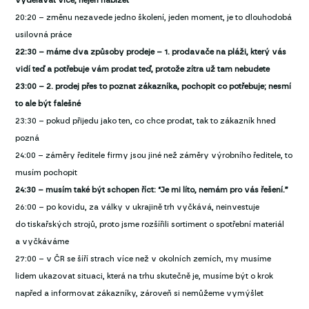
vydělávat více, nejen nabízet
20:20 – změnu nezavede jedno školení, jeden moment, je to dlouhodobá
usilovná práce
22:30 – máme dva způsoby prodeje – 1. prodavače na pláži, který vás
vidí teď a potřebuje vám prodat teď, protože zítra už tam nebudete
23:00 – 2. prodej přes to poznat zákazníka, pochopit co potřebuje; nesmí
to ale být falešné
23:30 – pokud přijedu jako ten, co chce prodat, tak to zákazník hned
pozná
24:00 – záměry ředitele firmy jsou jiné než záměry výrobního ředitele, to
musím pochopit
24:30 – musím také být schopen říct: “Je mi líto, nemám pro vás řešení.”
26:00 – po kovidu, za války v ukrajině trh vyčkává, neinvestuje
do tiskařských strojů, proto jsme rozšířili sortiment o spotřební materiál
a vyčkáváme
27:00 – v ČR se šíří strach více než v okolních zemích, my musíme
lidem ukazovat situaci, která na trhu skutečně je, musíme být o krok
napřed a informovat zákazníky, zároveň si nemůžeme vymýšlet